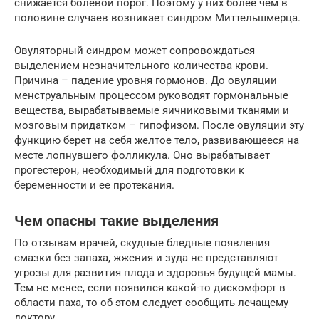
снижается болевой порог. Поэтому у них более чем в
половине случаев возникает синдром Миттельшмерца.
Овуляторный синдром может сопровождаться
выделением незначительного количества крови.
Причина – падение уровня гормонов. До овуляции
менструальным процессом руководят гормональные
вещества, вырабатываемые яичниковыми тканями и
мозговым придатком – гипофизом. После овуляции эту
функцию берет на себя желтое тело, развивающееся на
месте лопнувшего фолликула. Оно вырабатывает
прогестерон, необходимый для подготовки к
беременности и ее протекания.
Чем опасны такие выделения
По отзывам врачей, скудные бледные появления
смазки без запаха, жжения и зуда не представляют
угрозы для развития плода и здоровья будущей мамы.
Тем не менее, если появился какой-то дискомфорт в
области паха, то об этом следует сообщить лечащему
доктору.