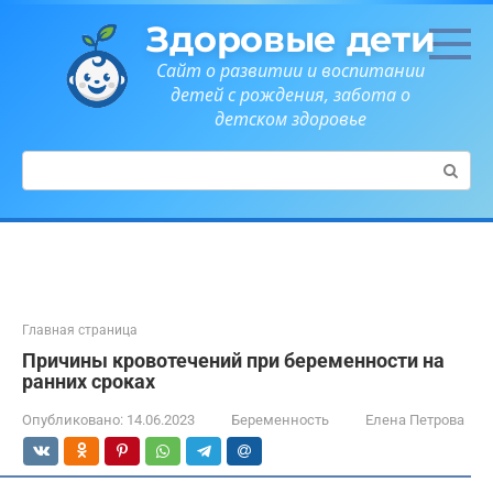
Перейти
Здоровые дети
к
контенту
Сайт о развитии и воспитании
детей с рождения, забота о
детском здоровье
Поиск:
Главная страница
Причины кровотечений при беременности на
ранних сроках
Опубликовано:
14.06.2023
Беременность
Елена Петрова