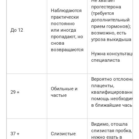
Не хватает
прогестерона
Наблюдаются
(требуется
практически
дополнительный
постоянно
прием гормонов);
До 12
или иногда
возможно, есть
пропадают, но
угроза выкидыша
снова
возвращаются
Нужна консультация
специалиста
Вероятно отслоение
плаценты,
Обильные и
29 +
квалифицированная
частые
помощь необходима
в ближайшие часы
Видимо, отошла
слизистая пробка, и
37 +
Слизистые
нужно ехать в