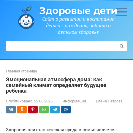
Перейти
Здоровые дети
к
контенту
Сайт о развитии и воспитании
детей с рождения, забота о
детском здоровье
Поиск:
Главная страница
Эмоциональная атмосфера дома: как
семейный климат определяет будущее
ребенка
Опубликовано:
22.06.2026
Информация
Елена Петрова
Здоровая психологическая среда в семье является