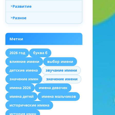
Развитие
Разное
Метки
2026 год
буква б
влияние имени
выбор имени
детские имена
звучание имени
значение имен
значение имени
имена 2026
имена девочек
имена детей
имена мальчиков
исторические имена
история имен