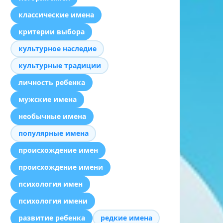
классические имена
критерии выбора
культурное наследие
культурные традиции
личность ребенка
мужские имена
необычные имена
популярные имена
происхождение имен
происхождение имени
психология имен
психология имени
развитие ребенка
редкие имена