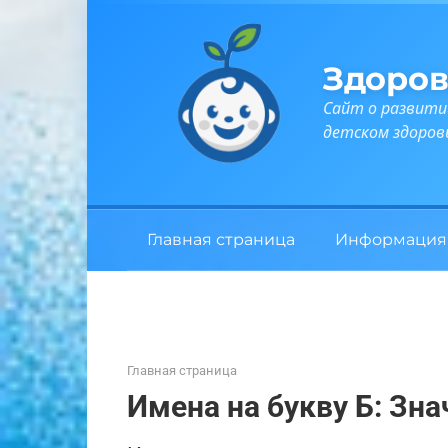
Перейти
к
контенту
Здоров
Сайт о развити
детском здоров
Главная страница
Информация
Главная страница
Имена на букву Б: Зна