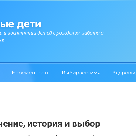
ые дети
и и воспитании детей с рождения, забота о
ье
Беременность
Выбираем имя
Здоровь
чение, история и выбор