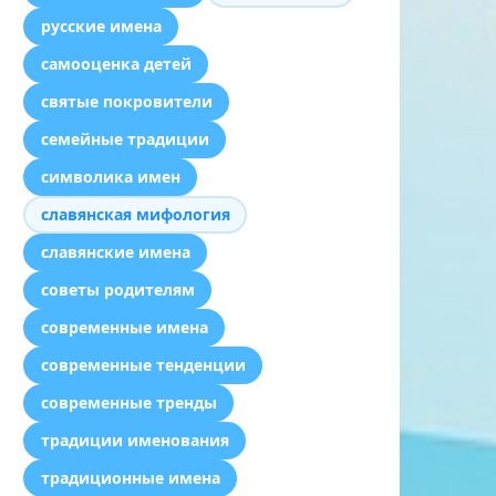
русские имена
самооценка детей
святые покровители
семейные традиции
символика имен
славянская мифология
славянские имена
советы родителям
современные имена
современные тенденции
современные тренды
традиции именования
традиционные имена