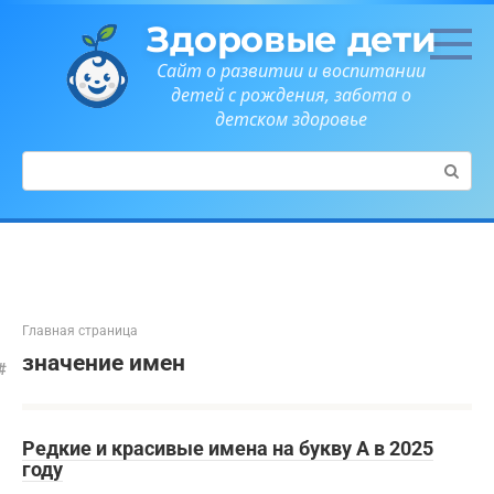
Перейти
Здоровые дети
к
контенту
Сайт о развитии и воспитании
детей с рождения, забота о
детском здоровье
Поиск:
Главная страница
значение имен
Редкие и красивые имена на букву А в 2025
году