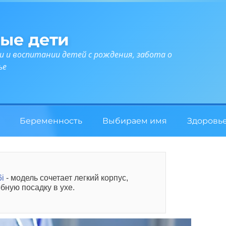
ые дети
и и воспитании детей с рождения, забота о
ье
Беременность
Выбираем имя
Здоровь
i
- модель сочетает легкий корпус,
бную посадку в ухе.