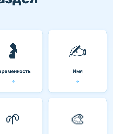
🤰
✍️
еременность
Имя
→
→
🌱
🎨