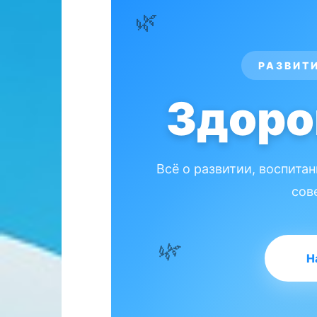
🌿
РАЗВИТ
Здоро
Всё о развитии, воспита
сов
Н
🌿