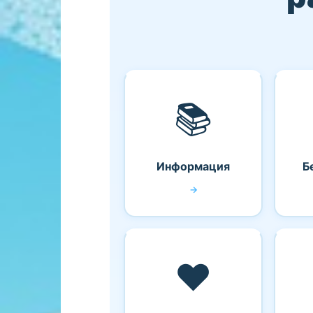
📚
Информация
Б
→
❤️