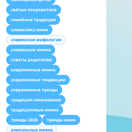
святые покровители
семейные традиции
символика имен
славянская мифология
славянские имена
советы родителям
современные имена
современные тенденции
современные тренды
традиции именования
традиционные имена
тренды 2026
тренды имен
уникальные имена