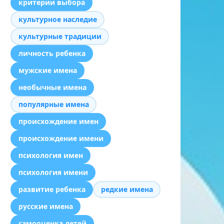
критерии выбора
культурное наследие
культурные традиции
личность ребенка
мужские имена
необычные имена
популярные имена
происхождение имен
происхождение имени
психология имен
психология имени
развитие ребенка
редкие имена
русские имена
самооценка детей