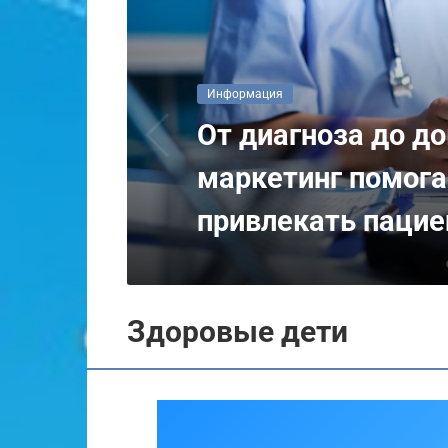
Информация
От отката к резул
восстановления р
после запоя
Здоровые дети