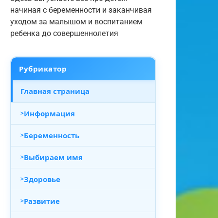
начиная с беременности и заканчивая
уходом за малышом и воспитанием
ребенка до совершеннолетия
Информация
Как сохранить эмоционально
Рубрикатор
равновесие подростка в пери
Главная страница
сильного стресса
Информация
Беременность
Выбираем имя
Здоровье
Развитие