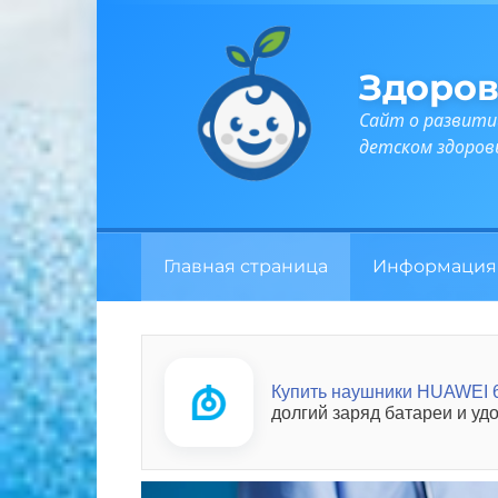
Перейти
к
контенту
Здоров
Сайт о развити
детском здоров
Главная страница
Информация
Купить наушники HUAWEI 6
долгий заряд батареи и удо