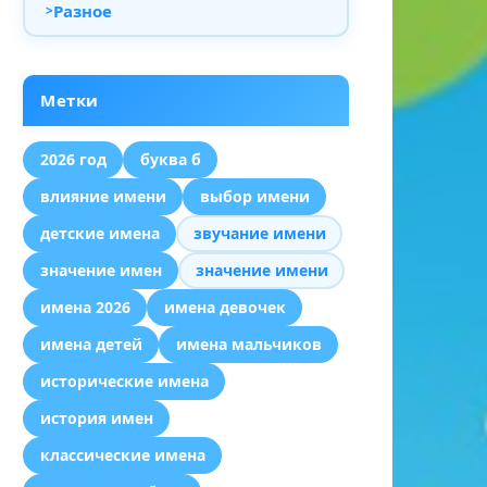
Разное
Метки
2026 год
буква б
влияние имени
выбор имени
детские имена
звучание имени
значение имен
значение имени
имена 2026
имена девочек
имена детей
имена мальчиков
исторические имена
история имен
классические имена