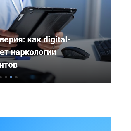
ьтату: стратегия
аботоспособности