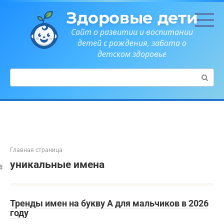
Перейти
Здоровые дети
к
контенту
Сайт о развитии и воспитании
детей с рождения, забота о
детском здоровье
Поиск:
Главная страница
уникальные имена
Тренды имен на букву А для мальчиков в 2026
году