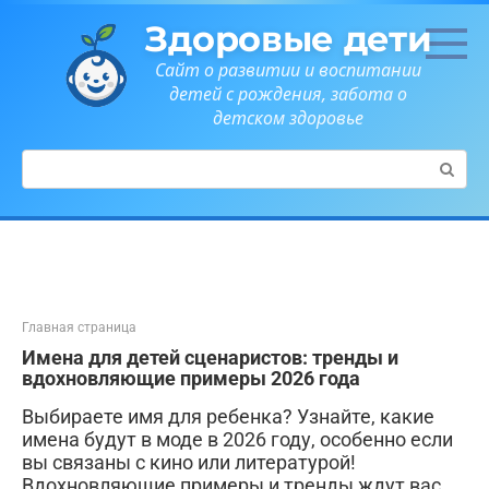
Перейти
Здоровые дети
к
контенту
Сайт о развитии и воспитании
детей с рождения, забота о
детском здоровье
Поиск:
Главная страница
Имена для детей сценаристов: тренды и
вдохновляющие примеры 2026 года
Выбираете имя для ребенка? Узнайте, какие
имена будут в моде в 2026 году, особенно если
вы связаны с кино или литературой!
Вдохновляющие примеры и тренды ждут вас.