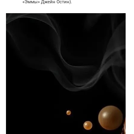
«Эммы» Джейн Остин).