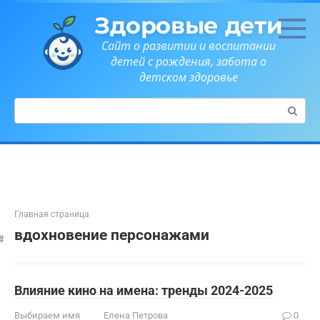
Перейти
Здоровые дети
к
контенту
Сайт о развитии и воспитании
детей с рождения, забота о
детском здоровье
Поиск:
Главная страница
вдохновение персонажами
Влияние кино на имена: тренды 2024-2025
Выбираем имя
Елена Петрова
0