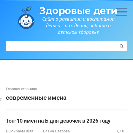
Перейти
Здоровые дети
к
контенту
Сайт о развитии и воспитании
детей с рождения, забота о
детском здоровье
Поиск:
Главная страница
современные имена
Топ-10 имен на Б для девочек в 2026 году
Выбираем имя
Елена Петрова
0