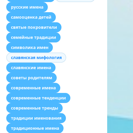
русские имена
самооценка детей
святые покровители
семейные традиции
символика имен
славянская мифология
славянские имена
советы родителям
современные имена
современные тенденции
современные тренды
традиции именования
традиционные имена