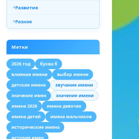
Развитие
Разное
Метки
2026 год
буква б
влияние имени
выбор имени
детские имена
звучание имени
значение имен
значение имени
имена 2026
имена девочек
имена детей
имена мальчиков
исторические имена
история имен