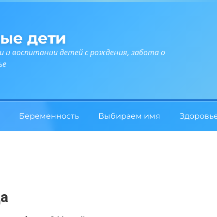
ые дети
и и воспитании детей с рождения, забота о
ье
Беременность
Выбираем имя
Здоровь
да