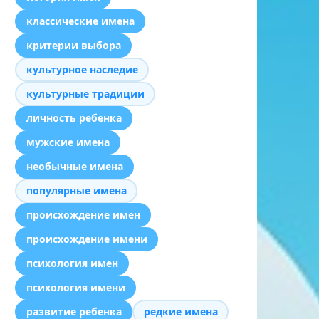
классические имена
критерии выбора
культурное наследие
культурные традиции
личность ребенка
мужские имена
необычные имена
популярные имена
происхождение имен
происхождение имени
психология имен
психология имени
развитие ребенка
редкие имена