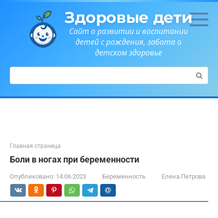
Перейти
Здоровые дети
к
контенту
Сайт о развитии и воспитании
детей с рождения, забота о
детском здоровье
Поиск:
Главная страница
Боли в ногах при беременности
Опубликовано:
14.06.2023
Беременность
Елена Петрова