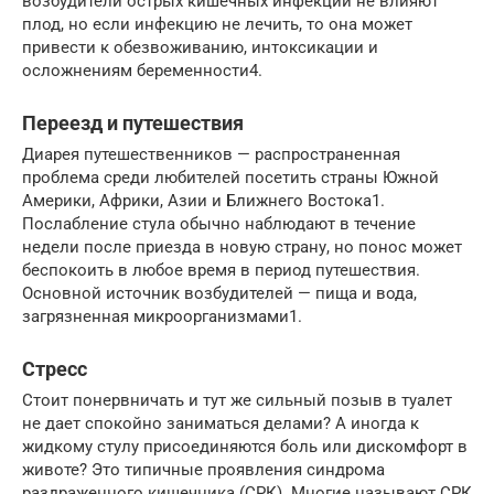
возбудители острых кишечных инфекций не влияют
плод, но если инфекцию не лечить, то она может
привести к обезвоживанию, интоксикации и
осложнениям беременности4.
Переезд и путешествия
Диарея путешественников — распространенная
проблема среди любителей посетить страны Южной
Америки, Африки, Азии и Ближнего Востока1.
Послабление стула обычно наблюдают в течение
недели после приезда в новую страну, но понос может
беспокоить в любое время в период путешествия.
Основной источник возбудителей — пища и вода,
загрязненная микроорганизмами1.
Стресс
Стоит понервничать и тут же сильный позыв в туалет
не дает спокойно заниматься делами? А иногда к
жидкому стулу присоединяются боль или дискомфорт в
животе? Это типичные проявления синдрома
раздраженного кишечника (СРК). Многие называют СРК