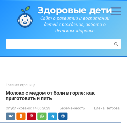
Перейти
Здоровые дети
к
контенту
Сайт о развитии и воспитании
детей с рождения, забота о
детском здоровье
Поиск:
Главная страница
Молоко с медом от боли в горле: как
приготовить и пить
Опубликовано:
14.06.2023
Беременность
Елена Петрова