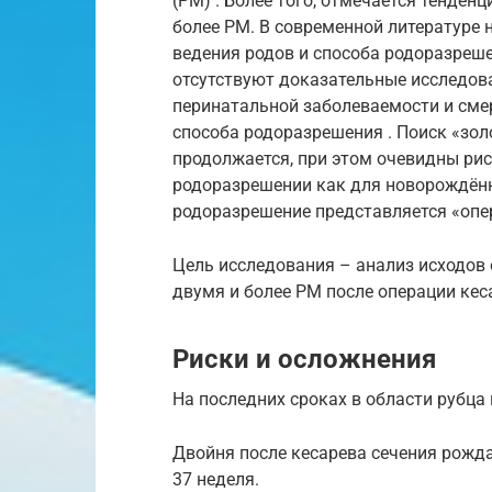
(РМ) . Более того, отмечается тенден
более РМ. В современной литературе 
ведения родов и способа родоразреше
отсутствуют доказательные исследов
перинатальной заболеваемости и смер
способа родоразрешения . Поиск «зо
продолжается, при этом очевидны ри
родоразрешении как для новорождённо
родоразрешение представляется «опер
Цель исследования – анализ исходов
двумя и более РМ после операции кес
Риски и осложнения
На последних сроках в области рубца
Двойня после кесарева сечения рожда
37 неделя.