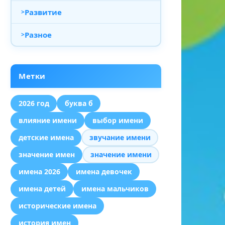
Развитие
Разное
Метки
2026 год
буква б
влияние имени
выбор имени
детские имена
звучание имени
значение имен
значение имени
имена 2026
имена девочек
имена детей
имена мальчиков
исторические имена
история имен