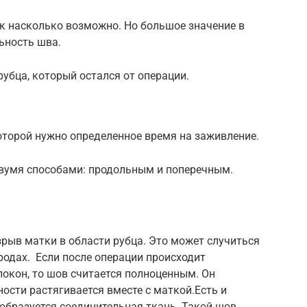
к насколько возможно. Но большое значение в
ьность шва.
рубца, который остался от операции.
которой нужно определенное время на заживление.
вумя способами: продольным и поперечным.
рыв матки в области рубца. Это может случиться
 родах. Если после операции происходит
окон, то шов считается полноценным. Он
ости растягивается вместе с маткой.Есть и
 образуется соединительная ткань. Такой шов