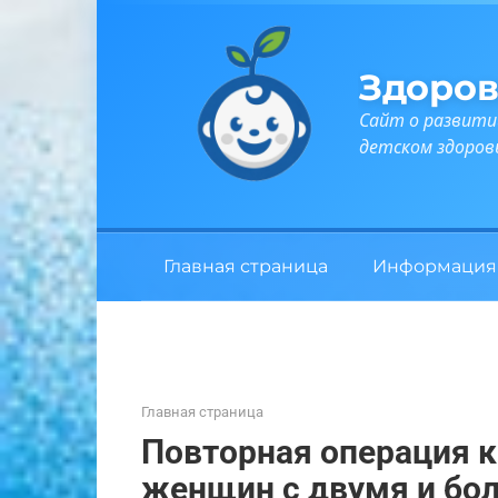
Перейти
к
контенту
Здоров
Сайт о развити
детском здоров
Главная страница
Информация
Главная страница
Повторная операция к
женщин с двумя и бол