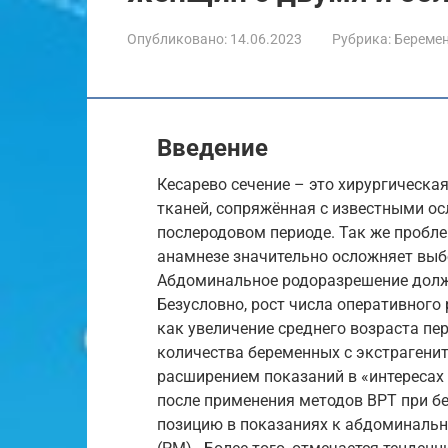
Опубликовано:
14.06.2023
Рубрика:
Береме
Введение
Кесарево сечение – это хирургическ
тканей, сопряжённая с известными ос
послеродовом периоде. Так же пробле
анамнезе значительно осложняет выб
Абдоминальное родоразрешение долж
Безусловно, рост числа оперативног
как увеличение среднего возраста пе
количества беременных с экстрагени
расширением показаний в «интересах
после применения методов ВРТ при б
позицию в показаниях к абдоминальн