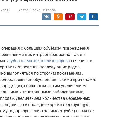
нность
Автор:
Елена Петрова
ая операция с большим объёмом повреждения
ложнениями как интраоперационно, так и в
ма «
рубца на матке после кесарева
сечения» в
ор тактики ведения последующих родов .
но выполняться по строгим показаниям .
о родоразрешения обусловлен такими причинами,
рвородящих, связанным с этим увеличением
тальными и генитальными заболеваниями,
 плода», увеличением количества беременных
есплодии. Но в последнее время лидирующую
ому родоразрешению занимает рубец на матке