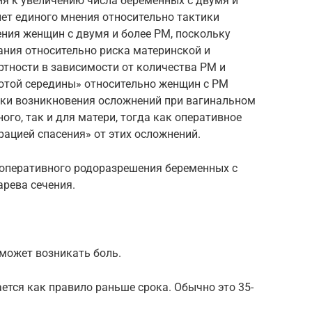
ция к увеличению числа беременных с двумя и
нет единого мнения относительно тактики
ния женщин с двумя и более РМ, поскольку
ания относительно риска материнской и
тности в зависимости от количества РМ и
лотой середины» относительно женщин с РМ
ски возникновения осложнений при вагинальном
го, так и для матери, тогда как оперативное
ацией спасения» от этих осложнений.
 оперативного родоразрешения беременных с
арева сечения.
 может возникать боль.
ется как правило раньше срока. Обычно это 35-