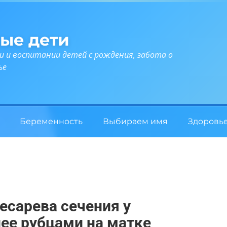
ые дети
и и воспитании детей с рождения, забота о
ье
Беременность
Выбираем имя
Здоровь
есарева сечения у
ее рубцами на матке