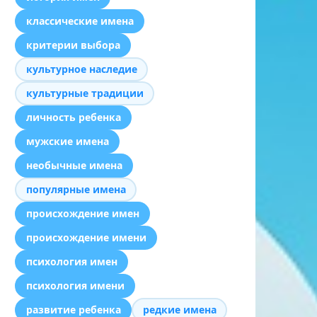
классические имена
критерии выбора
культурное наследие
культурные традиции
личность ребенка
мужские имена
необычные имена
популярные имена
происхождение имен
происхождение имени
психология имен
психология имени
развитие ребенка
редкие имена