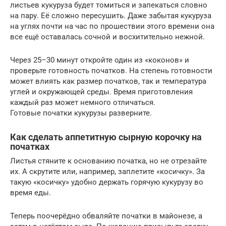
листьев кукуруза будет томиться и запекаться словно
на пару. Её сложно пересушить. Даже забытая кукуруза
на углях почти на час по прошествии этого времени она
все ещё оставалась сочной и восхитительно нежной.
Через 25–30 минут откройте один из «коконов» и
проверьте готовность початков. На степень готовности
может влиять как размер початков, так и температура
углей и окружающей среды. Время приготовления
каждый раз может немного отличаться.
Готовые початки кукурузы разверните.
Как сделать аппетитную сырную корочку на
початках
Листья стяните к основанию початка, но не отрезайте
их. А скрутите или, например, заплетите «косичку». За
такую «косичку» удобно держать горячую кукурузу во
время еды.
Теперь поочерёдно обваляйте початки в майонезе, а