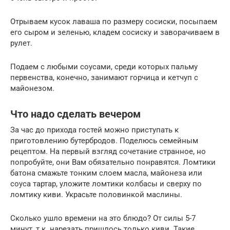
Отрываем кусок лаваша по размеру сосиски, посыпаем
его сыром и зеленью, кладем сосиску и заворачиваем в
рулет.
Подаем с любыми соусами, среди которых пальму
первенства, конечно, занимают горчица и кетчуп с
майонезом.
Что надо сделать вечером
За час до прихода гостей можно приступать к
приготовлению бутербродов. Поделюсь семейным
рецептом. На первый взгляд сочетание странное, но
попробуйте, они Вам обязательно понравятся. Ломтики
батона смажьте тонким слоем масла, майонеза или
соуса тартар, уложите ломтики колбасы и сверху по
ломтику киви. Украсьте половинкой маслины.
Сколько ушло времени на это блюдо? От силы 5-7
минут, т.к. нарезать пришлось только киви. Такие