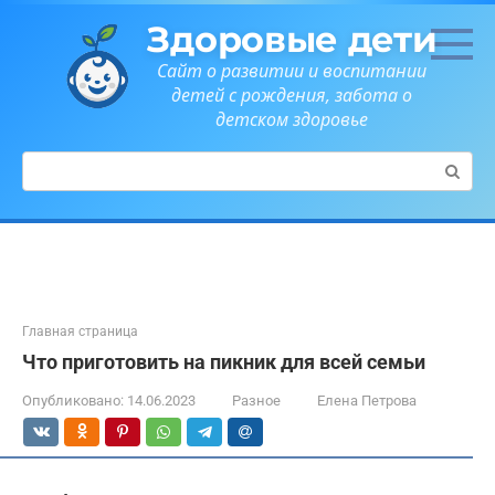
Перейти
Здоровые дети
к
контенту
Сайт о развитии и воспитании
детей с рождения, забота о
детском здоровье
Поиск:
Главная страница
Что приготовить на пикник для всей семьи
Опубликовано:
14.06.2023
Разное
Елена Петрова