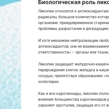
Биологическая роль лик
Ликопин относится к антиоксидантам
радикалы, большое количество котор
организме: преждевременное старени
проблемы, разрастание и деградацию 
И хотя механизм нейтрализации своб
антиоксидантов, они не взаимозаменя
ответственности» – органы или ткани,
Ликопин защищает желудочно-кишечны
перерождения клеток желудка и кишеч
сосудах, препятствуя образованию «
холестерин.
Как и все каротиноиды, ликопин полож
влияния большинства каротиноидов ра
охраняет хрусталик, защищая его от 