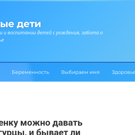
ые дети
и и воспитании детей с рождения, забота о
ье
Беременность
Выбираем имя
Здоровь
бенку можно давать
урцы, и бывает ли