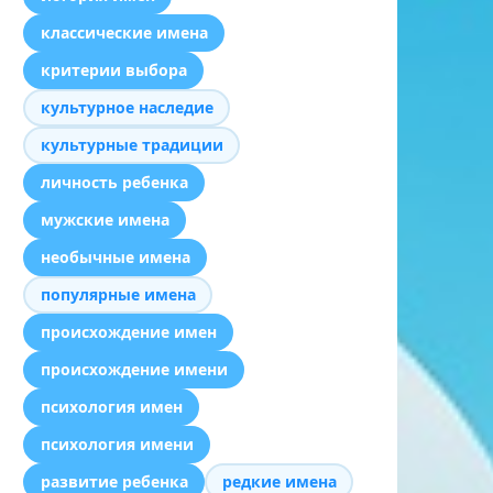
классические имена
критерии выбора
культурное наследие
культурные традиции
личность ребенка
мужские имена
необычные имена
популярные имена
происхождение имен
происхождение имени
психология имен
психология имени
развитие ребенка
редкие имена