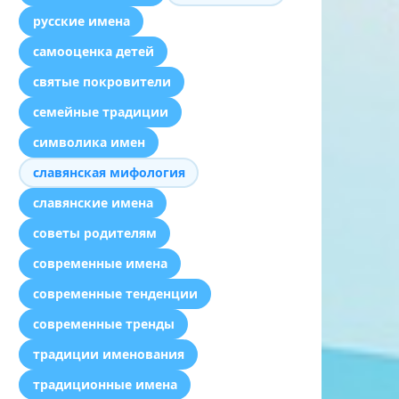
русские имена
самооценка детей
святые покровители
семейные традиции
символика имен
славянская мифология
славянские имена
советы родителям
современные имена
современные тенденции
современные тренды
традиции именования
традиционные имена