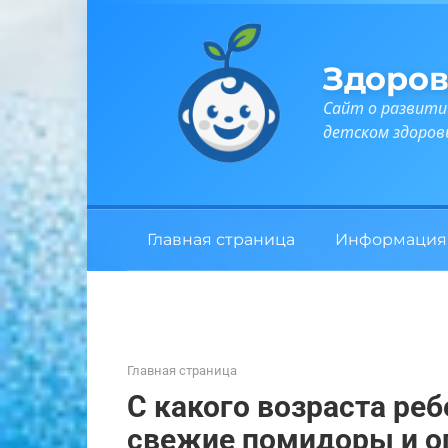
Перейти
к
контенту
Здоров
Сайт о развити
детском здоров
Главная страница
Информация
Главная страница
С какого возраста ре
свежие помидоры и ог