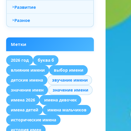
Развитие
Разное
Метки
2026 год
буква б
влияние имени
выбор имени
детские имена
звучание имени
значение имен
значение имени
имена 2026
имена девочек
имена детей
имена мальчиков
исторические имена
история имен