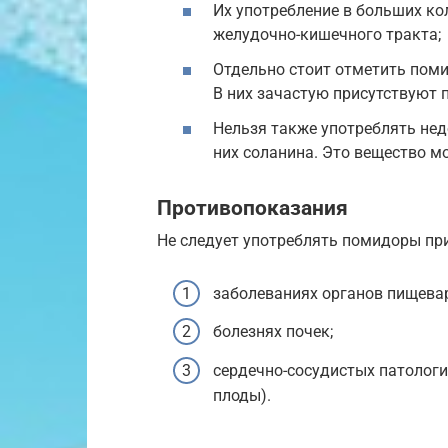
Их употребление в больших ко
желудочно-кишечного тракта;
Отдельно стоит отметить пом
В них зачастую присутствуют 
Нельзя также употреблять нед
них соланина. Это вещество м
Противопоказания
Не следует употреблять помидоры при
заболеваниях органов пищеваре
болезнях почек;
сердечно-сосудистых патологи
плоды).