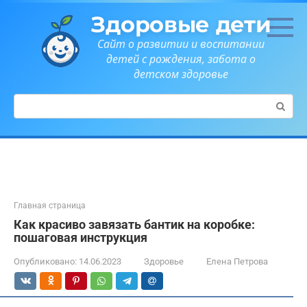
Перейти
Здоровые дети
к
контенту
Сайт о развитии и воспитании
детей с рождения, забота о
детском здоровье
Поиск:
Главная страница
Как красиво завязать бантик на коробке:
пошаговая инструкция
Опубликовано:
14.06.2023
Здоровье
Елена Петрова