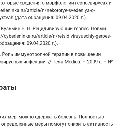
Некоторые сведения о морфологии герпесвирусах и
erleninka.ru/article/n/nekotorye-svedeniya-o-
voystvah (дата обращения: 09.04.2020 г.).
., Кузьмин В. Н. Рецидивирующий герпес. Новый
/cyberleninka.ru/article/n/retsidiviruyuschiy-gerpes-
обращения: 09.04.2020 г.).
И. Роль иммунотропной терапии в повышении
ирусных инфекций. // Terra Medica. – 2009 г. – №
раты
их мер, можно сдержать болезнь. Полностью
но определенные меры помогут снизить активность