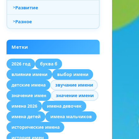
Развитие
Разное
Метки
2026 год
буква б
влияние имени
выбор имени
детские имена
звучание имени
значение имен
значение имени
имена 2026
имена девочек
имена детей
имена мальчиков
исторические имена
история имен