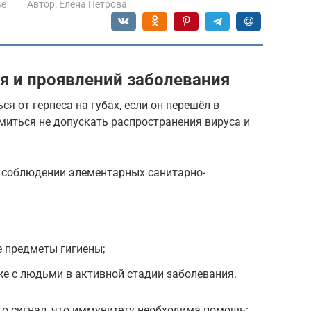
ье
Автор:
Елена Петрова
я и проявлений заболевания
ся от герпеса на губах, если он перешёл в
миться не допускать распространения вируса и
 соблюдении элементарных санитарно-
 предметы гигиены;
же с людьми в активной стадии заболевания.
то сигнал, что иммунитету необходима помощь: