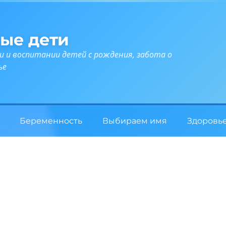
ые дети
и и воспитании детей с рождения, забота о
ье
Беременность
Выбираем имя
Здоровь