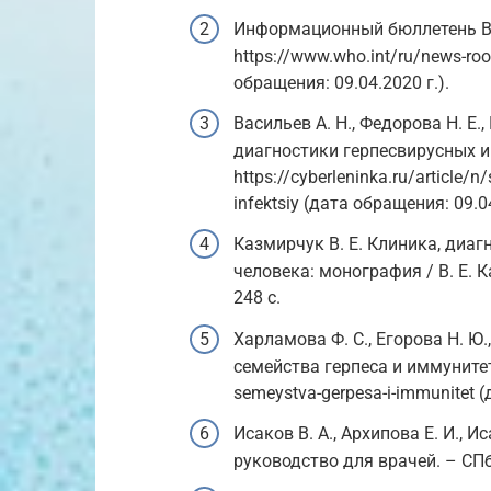
Информационный бюллетень ВОЗ
https://www.who.int/ru/news-roo
обращения: 09.04.2020 г.).
Васильев А. Н., Федорова Н. Е.
диагностики герпесвирусных ин
https://cyberleninka.ru/article/n
infektsiy (дата обращения: 09.04
Казмирчук В. Е. Клиника, диа
человека: монография / В. Е. К
248 с.
Харламова Ф. С., Егорова Н. Ю.,
семейства герпеса и иммунитет. /
semeystva-gerpesa-i-immunitet (
Исаков В. А., Архипова Е. И., 
руководство для врачей. – СПб.