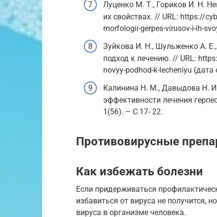
Луценко М. Т., Гориков И. Н. 
их свойствах. // URL: https://cyb
morfologii-gerpes-virusov-i-ih-s
Зуйкова И. Н., Шульженко А. Е
подход к лечению. // URL: https:/
novyy-podhod-k-lecheniyu (дата 
Калинина Н. М., Давыдова Н. 
эффективности лечения герпесв
1(56). – С.17- 22.
Противовирусные препа
Как избежать болезни
Если придерживаться профилактическ
избавиться от вируса не получится, 
вируса в организме человека.