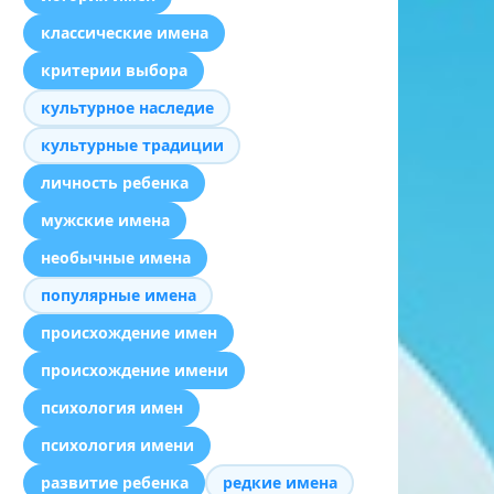
классические имена
критерии выбора
культурное наследие
культурные традиции
личность ребенка
мужские имена
необычные имена
популярные имена
происхождение имен
происхождение имени
психология имен
психология имени
развитие ребенка
редкие имена