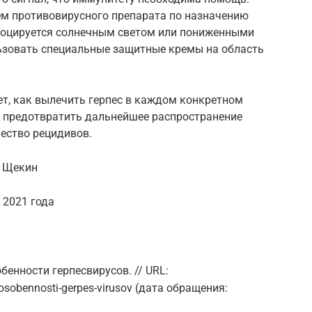
ём противовирусного препарата по назначению
овоцируется солнечным светом или пониженными
ьзовать специальные защитные кремы на область
т, как вылечить герпес в каждом конкретном
е предотвратить дальнейшее распространение
ество рецидивов.
ч Щекин
 2021 года
обенности герпесвирусов. // URL:
n/osobennosti-gerpes-virusov (дата обращения: