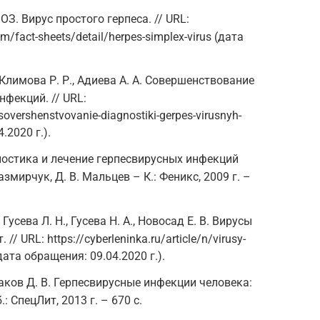
. Вирус простого герпеса. // URL:
m/fact-sheets/detail/herpes-simplex-virus (дата
, Климова Р. Р., Адиева А. А. Совершенствование
фекций. // URL:
/sovershenstvovanie-diagnostiki-gerpes-virusnyh-
.2020 г.).
гностика и лечение герпесвирусных инфекций
азмирчук, Д. В. Мальцев – К.: Феникс, 2009 г. –
 Гусева Л. Н., Гусева Н. А., Новосад Е. В. Вирусы
/ URL: https://cyberleninka.ru/article/n/virusy-
дата обращения: 09.04.2020 г.).
Исаков Д. В. Герпесвирусные инфекции человека:
: СпецЛит, 2013 г. – 670 с.