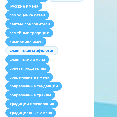
русские имена
самооценка детей
святые покровители
семейные традиции
символика имен
славянская мифология
славянские имена
советы родителям
современные имена
современные тенденции
современные тренды
традиции именования
традиционные имена