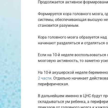
Продолжается активное формирование
Формируется кора головного мозга, 
системы, обеспечивающая высшую нер
становится разумным.
Кора головного мозга образуется над
начинают разделяться и отделяться о
Если на 10-й неделе воспользоватьс
мозговую активность, то заметно ус
На 10-й акушерской неделе беременно
2 части
. Отдельно начинает действов
периферическая.
В дальнейшем именно в ЦНС будут пр
складываться ум ребенка, а перифери
приказов от головного мозга к каждо