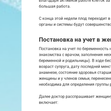
Благодаря активной работе клеток за
большая работа.
С конца этой недели плод переходит в
органы и системы будут совершенство
Постановка на учет в ж
Постановка на учет по беременность 
знакомства с врачом, заполнения не
беременной и родильницы). В ходе бес
возраст супруга, дату последней менс
анамнезе, состояние здоровья старши
женщины и у членов семьи, перенесен
необходима для определения группы р
Далее доктор расспрашивает женщину
включает: