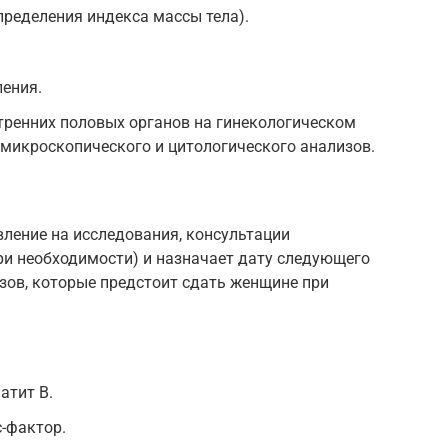
пределения индекса массы тела).
ления.
тренних половых органов на гинекологическом
 микроскопического и цитологического анализов.
вление на исследования, консультации
при необходимости) и назначает дату следующего
зов, которые предстоит сдать женщине при
атит В.
с-фактор.