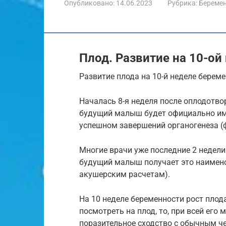
Опубликовано:
14.06.2023
Рубрика:
Береме
Плод. Развитие на 10-ой
Развитие плода на 10-й неделе берем
Началась 8-я неделя после оплодотво
будущий малыш будет официально име
успешном завершений органогенеза (
Многие врачи уже последние 2 недел
будущий малыш получает это наименов
акушерским расчетам).
На 10 неделе беременности рост плода 
посмотреть на плод, то, при всей его
поразительное сходство с обычным ч