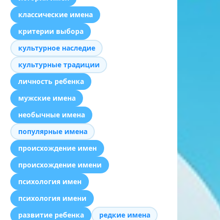
классические имена
критерии выбора
культурное наследие
культурные традиции
личность ребенка
мужские имена
необычные имена
популярные имена
происхождение имен
происхождение имени
психология имен
психология имени
развитие ребенка
редкие имена