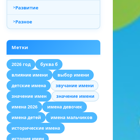
Развитие
Разное
Метки
2026 год
буква б
влияние имени
выбор имени
детские имена
звучание имени
значение имен
значение имени
имена 2026
имена девочек
имена детей
имена мальчиков
исторические имена
история имен