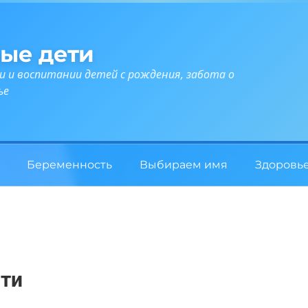
ые дети
и и воспитании детей с рождения, забота о
ье
Беременность
Выбираем имя
Здоровь
сти