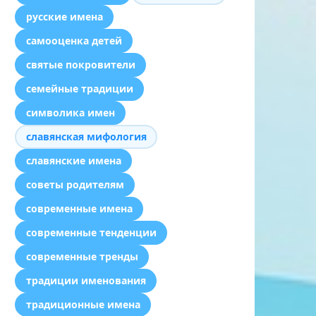
русские имена
самооценка детей
святые покровители
семейные традиции
символика имен
славянская мифология
славянские имена
советы родителям
современные имена
современные тенденции
современные тренды
традиции именования
традиционные имена