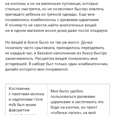
на кнопках, а не на маленьких пуговицах, которые
стильно смотрятся, но не позволяют быстро извлечь
кричащего ребенка из грязной одежды. Еще мне
понравились комбинезоны с рукавами-царапками.
Я почему-то не смогла найти аналогичных вещей
ни в одном магазине возле дома даже после локдауна.
Но вещей в боксе было не так уж много. Дочка
поначалу часто срыгивала, приходилось переодевать
ее каждый час, и базовое наполнение из бокса быстро
заканчивалось. Расцветка вещей показалась мне
устаревшей. В наборе был только один комбинезончик,
дизайн которого мне понравился.
Костюмчик
Мне было удобно
с пакетами молока
пользоваться рукавами-
и надписями I love
царапками и застегивать это
milk был моим
боди на кнопки, но принт
фаворитом
«собачьи лапки», на мой