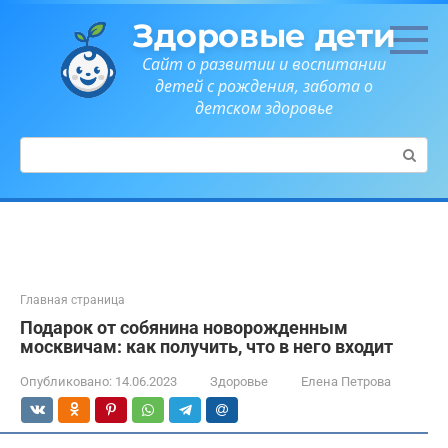
Перейти
Здоровые дети
к
контенту
Сайт о развитии и воспитании
детей с рождения, забота о
детском здоровье
Поиск:
Главная страница
Подарок от собянина новорожденным
москвичам: как получить, что в него входит
Опубликовано:
14.06.2023
Здоровье
Елена Петрова