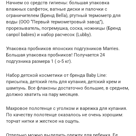
Начнем со средств гигиены: большая упаковка
влажных салфеток, ватные диски и палочки с
ограничителем (Бренд Bella), ртутный термометр для
воды (ООО “Первый термометровый завод”),
прорезыватель, погремушка, соска, ножницы (Бренд
canpol babies) и набор расчесок (Lubby).
Упаковка пробников японских подгузников Marries.
Большая упаковка пробников! Получается 24
подгузника размера 1 ( о-5 кг).
Набор детской косметики от бренда Baby Line:
присыпка, детский гель для купания, детский крем и
шампунь. Все флаконы достаточно большие, в среднем,
должно хватить на пару месяцев.
Махровое полотенце с уголком и варежка для купания.
По качеству полотенце оказалось не очень хорошим:
торчат нитки и жесткое на ощупь.
Отдельно можно выделить одежду для ребенка. Ее