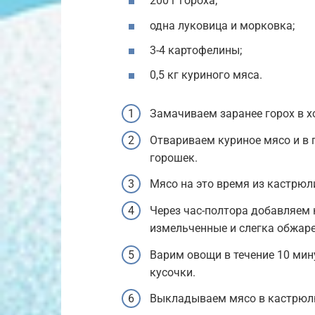
200 г гороха;
одна луковица и морковка;
3-4 картофелины;
0,5 кг куриного мяса.
Замачиваем заранее горох в х
Отвариваем куриное мясо и в
горошек.
Мясо на это время из кастрюли
Через час-полтора добавляем 
измельченные и слегка обжаре
Варим овощи в течение 10 мину
кусочки.
Выкладываем мясо в кастрюлю