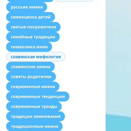
русские имена
самооценка детей
святые покровители
семейные традиции
символика имен
славянская мифология
славянские имена
советы родителям
современные имена
современные тенденции
современные тренды
традиции именования
традиционные имена