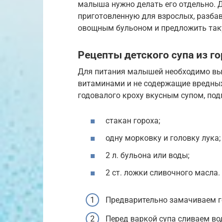
малыша нужно делать его отдельно. 
приготовленную для взрослых, разбав
овощным бульоном и предложить таку
Рецепты детского супа из го
Для питания малышей необходимо вы
витаминами и не содержащие вредных
годовалого кроху вкусным супом, под
стакан гороха;
одну морковку и головку лука;
2 л. бульона или воды;
2 ст. ложки сливочного масла.
Предварительно замачиваем го
Перед варкой супа сливаем во