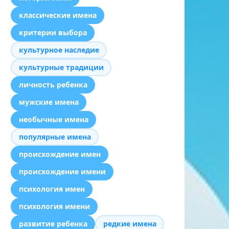
классические имена
критерии выбора
культурное наследие
культурные традиции
личность ребенка
мужские имена
необычные имена
популярные имена
происхождение имен
происхождение имени
психология имен
психология имени
развитие ребенка
редкие имена