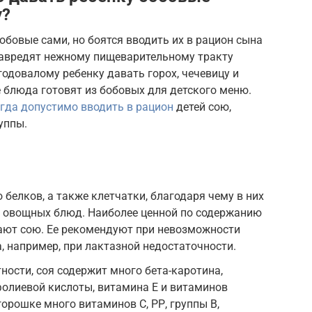
у?
бовые сами, но боятся вводить их в рацион сына
 навредят нежному пищеварительному тракту
годовалому ребенку давать горох, чечевицу и
е блюда готовят из бобовых для детского меню.
гда допустимо вводить в рацион
детей сою,
уппы.
белков, а также клетчатки, благодаря чему в них
 овощных блюд. Наиболее ценной по содержанию
тают сою. Ее рекомендуют при невозможности
, например, при лактазной недостаточности.
ности, соя содержит много бета-каротина,
 фолиевой кислоты, витамина Е и витаминов
горошке много витаминов С, РР, группы В,