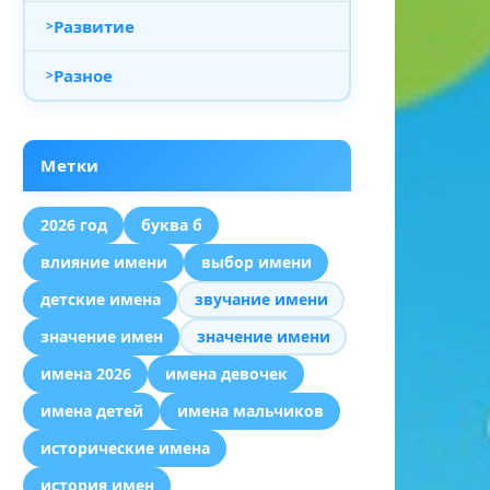
Развитие
Разное
Метки
2026 год
буква б
влияние имени
выбор имени
детские имена
звучание имени
значение имен
значение имени
имена 2026
имена девочек
имена детей
имена мальчиков
исторические имена
история имен