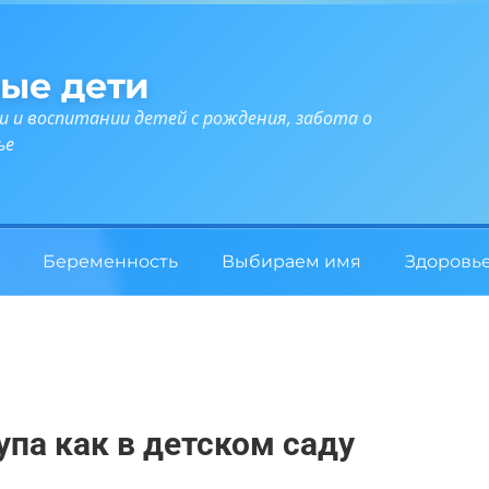
ые дети
и и воспитании детей с рождения, забота о
ье
Беременность
Выбираем имя
Здоровь
упа как в детском саду