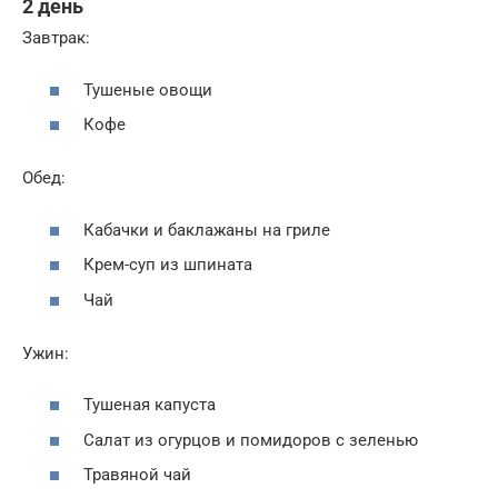
2 день
Завтрак:
Тушеные овощи
Кофе
Обед:
Кабачки и баклажаны на гриле
Крем-суп из шпината
Чай
Ужин:
Тушеная капуста
Салат из огурцов и помидоров с зеленью
Травяной чай