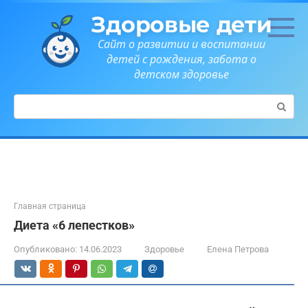
Перейти
Здоровые дети
к
контенту
Сайт о развитии и воспитании
детей с рождения, забота о
детском здоровье
Поиск:
Главная страница
Диета «6 лепестков»
Опубликовано:
14.06.2023
Здоровье
Елена Петрова