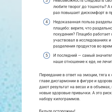
Невозможность следовать сво
любите творог до тошноты? А н
раз повышает дискомфорт в пр
Недоказанная польза раздельн
плацебо: верите, что раздель
похудения? Плацебо работает н
участвовал в исследованиях и
разделения продуктов во врем
И последний — самый значител
наше отношение к еде, не леч
Переедание в ответ на эмоции, тяга 
главе дисгармонии в фигуре и здоро
дают результат на весах и в объемах
новые здоровые привычки. А это риск
набору килограммов.
Будьте осторожны!