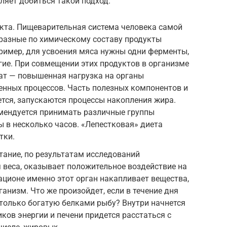
ляет добиться такой подход.
кта. Пищеварительная система человека самой
 разные по химическому составу продукты
ример, для усвоения мяса нужны одни ферменты,
гие. При совмещении этих продуктов в организме
ат — повышенная нагрузка на органы
енных процессов. Часть полезных компонентов и
тся, запускаются процессы накопления жира.
мендуется принимать различные группы
ы в несколько часов. «Лепестковая» диета
тки.
тание, по результатам исследований
 веса, оказывает положительное воздействие на
ационе именно этот орган накапливает вещества,
ганизм. Что же произойдет, если в течение дня
, только богатую белками рыбу? Внутри начнется
ков энергии и печени придется расстаться с