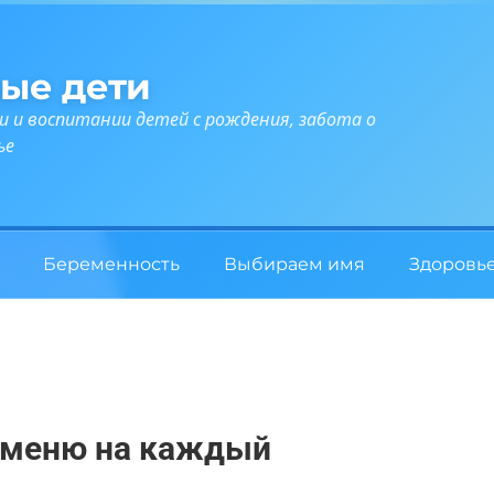
ые дети
и и воспитании детей с рождения, забота о
ье
Беременность
Выбираем имя
Здоровь
в меню на каждый