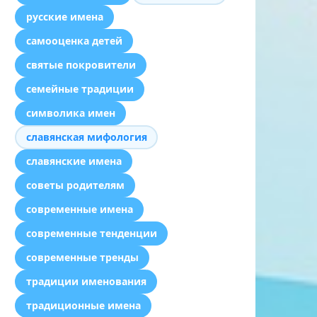
русские имена
самооценка детей
святые покровители
семейные традиции
символика имен
славянская мифология
славянские имена
советы родителям
современные имена
современные тенденции
современные тренды
традиции именования
традиционные имена