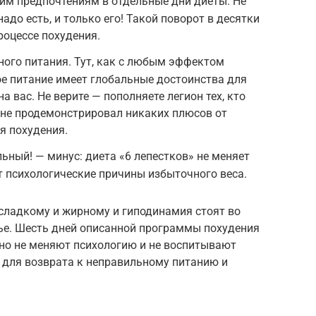
им предпочтениям в отдельные дни диеты. Не
адо есть, и только его! Такой поворот в десятки
оцессе похудения.
ого питания. Тут, как с любым эффектом
ное питание имеет глобальные достоинства для
а вас. Не верите — пополняете легион тех, кто
 не продемонстрировал никаких плюсов от
я похудения.
ьный! — минус: диета «6 лепестков» не меняет
ит психологические причины избыточного веса.
к сладкому и жирному и гиподинамия стоят во
вье. Шесть дней описанной программы похудения
, но не меняют психологию и не воспитывают
 для возврата к неправильному питанию и