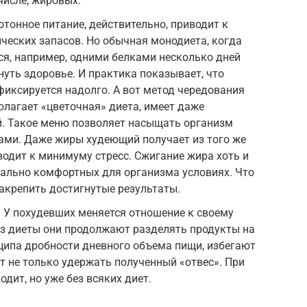
числе, жировых.
отонное питание, действительно, приводит к
ческих запасов. Но обычная монодиета, когда
я, например, одними белками несколько дней
уть здоровье. И практика показывает, что
 фиксируется надолго. А вот метод чередования
лагает «цветочная» диета, имеет даже
. Такое меню позволяет насыщать организм
ми. Даже жиры худеющий получает из того же
водит к минимуму стресс. Сжигание жира хоть и
мально комфортных для организма условиях. Что
акрепить достигнутые результаты.
 У похудевших меняется отношение к своему
из диеты они продолжают разделять продукты на
ципа дробности дневного объема пищи, избегают
т не только удержать полученный «отвес». При
одит, но уже без всяких диет.