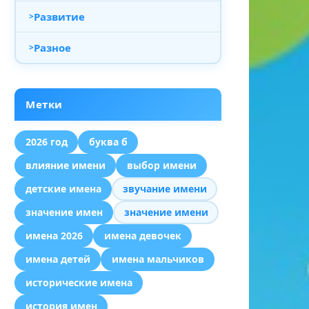
Развитие
Разное
Метки
2026 год
буква б
влияние имени
выбор имени
детские имена
звучание имени
значение имен
значение имени
имена 2026
имена девочек
имена детей
имена мальчиков
исторические имена
история имен