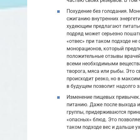
частью своих резервов. В том 
Похудение без голодания. Мон
сжиганию внутренних энергети
худеющим предлагают питатьс
подряд может серьезно пошатн
«отвес» при таком подходе не
монорационов, который предпо
положительные отзывы врачей
всеми необходимыми вещества
творога, мяса или рыбы. Это с
происходит резко, но в макси
в будущем позволит надолго з
Изменение пищевых привычек.
питанию. Даже после выхода 
группы, придерживаются прин
«опасных» блюд. Это позволяе
таком подходе вес и дальше ух