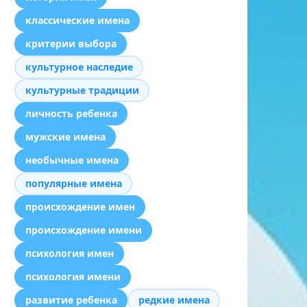
классические имена
критерии выбора
культурное наследие
культурные традиции
личность ребенка
мужские имена
необычные имена
популярные имена
происхождение имен
происхождение имени
психология имен
психология имени
развитие ребенка
редкие имена