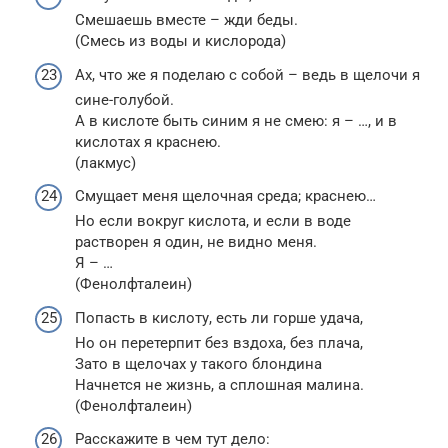
Смешаешь вместе – жди беды.
(Смесь из воды и кислорода)
Ах, что же я поделаю с собой – ведь в щелочи я
сине-голубой.
А в кислоте быть синим я не смею: я – …, и в
кислотах я краснею.
(лакмус)
Смущает меня щелочная среда; краснею…
Но если вокруг кислота, и если в воде
растворен я один, не видно меня.
Я – …
(Фенолфталеин)
Попасть в кислоту, есть ли горше удача,
Но он перетерпит без вздоха, без плача,
Зато в щелочах у такого блондина
Начнется не жизнь, а сплошная малина.
(Фенолфталеин)
Расскажите в чем тут дело: