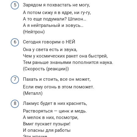
Зарядом я похвастать не могу,
А потом сижу я в ядре, ни гу-гу,
А то еще подумали? Шпион…
А я нейтральный и зовусь…
(Нейтрон)
Сегодня говорим о НЕЙ
Она у света есть и звука,
Чем у космических ракет она быстрей,
Тем раньше знаньями пополнится наука.
(Скорость (реакции))
Пахать и стоить, все он может,
Если ему огонь в этом поможет.
(Металл)
Лакмус будет в них краснеть,
Растворяться — цинк и медь.
А мелок в них, посмотри,
Вмиг пускает пузыри!
И опасны для работы
Эти жгучие …