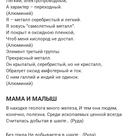
Легкий, электропроводный,
А характер – переходный.
(Алюминий)
Я – металл серебристый и легкий.
Я зовусь ”самолетный металл”.
И покрыт я оксидною пленкой,
Чтоб меня кислород не достал.
(Алюминий)
Элемент третьей группы
Прекрасный металл.
Он крылатый, серебристый, но не кристалл,
Образует оксид амфотерный и ток.
С ним галлий и индий не одинок.
(Алюминий)
МАМА И МАЛЫШ
В находке геолога много железа, И тем она людям,
конечно, полезна. Среди ископаемых ценной всегда
Считалась добытая в шахте… (Руда)
Без труда Не добывается в шахте… (Руда)