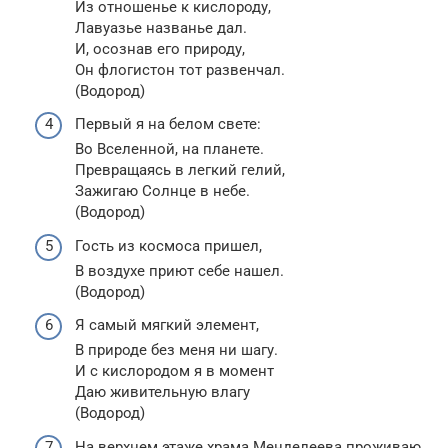
Из отношенье к кислороду,
Лавуазье названье дал.
И, осознав его природу,
Он флогистон тот развенчал.
(Водород)
Первый я на белом свете:
Во Вселенной, на планете.
Превращаясь в легкий гелий,
Зажигаю Солнце в небе.
(Водород)
Гость из космоса пришел,
В воздухе приют себе нашел.
(Водород)
Я самый мягкий элемент,
В природе без меня ни шагу.
И с кислородом я в момент
Даю живительную влагу
(Водород)
На верхнем этаже храма Менделеева проживаю,