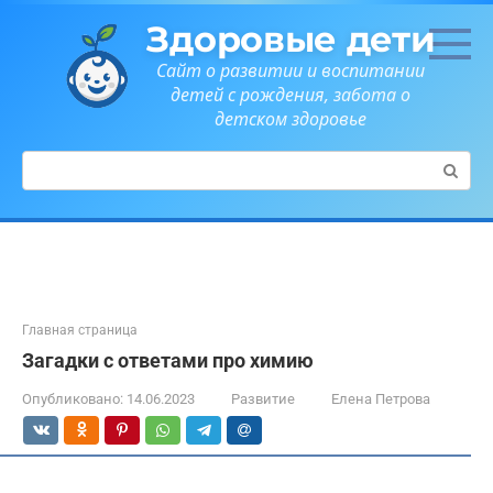
Перейти
Здоровые дети
к
контенту
Сайт о развитии и воспитании
детей с рождения, забота о
детском здоровье
Поиск:
Главная страница
Загадки с ответами про химию
Опубликовано:
14.06.2023
Развитие
Елена Петрова