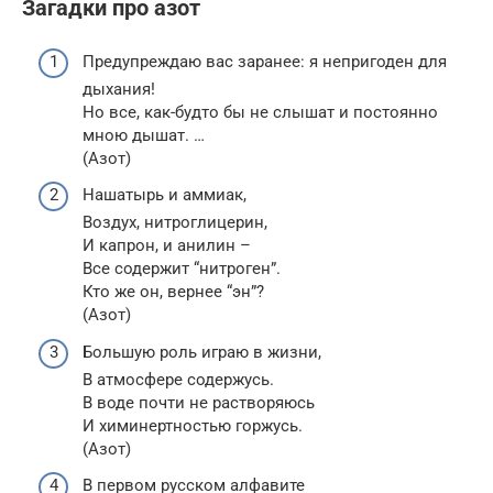
Загадки про азот
Предупреждаю вас заранее: я непригоден для
дыхания!
Но все, как-будто бы не слышат и постоянно
мною дышат. …
(Азот)
Нашатырь и аммиак,
Воздух, нитроглицерин,
И капрон, и анилин –
Все содержит “нитроген”.
Кто же он, вернее “эн”?
(Азот)
Большую роль играю в жизни,
В атмосфере содержусь.
В воде почти не растворяюсь
И химинертностью горжусь.
(Азот)
В первом русском алфавите