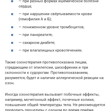
— при разных формах ишемической болезни
сердца;
— при нарушении свёртываемости крови
(гемофилия А и Б);
— пониженном уровне тромбоцитов;
— при панкреатите;
— сахарном диабете;
— при влагалищных кровотечениях.
Также озонотерапия противопоказана лицам,
страдающим от эпилепсии, шизофрении и при
склонности к судорогам. Противопоказанием,
разумеется, будет и наличие аллергической реакции на
озон.
Иногда озонотерапия вызывает побочные эффекты,
например, мочегонный эффект, почечные колики,
повышение общей температуры тела. Не рекомендуется
проводить процедуры с озоном во время приёма