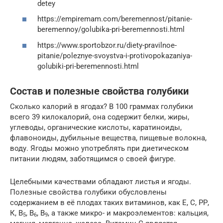
detey
https://empiremam.com/beremennost/pitanie-
beremennoy/golubika-pri-beremennosti.html
https://www.sportobzor.ru/diety-pravilnoe-
pitanie/poleznye-svoystva-i-protivopokazaniya-
golubiki-pri-beremennosti.html
Состав и полезные свойства голубики
Сколько калорий в ягодах? В 100 граммах голубики
всего 39 килокалорий, она содержит белки, жиры,
углеводы, органические кислоты, каратиноиды,
флавоноиды, дубильные вещества, пищевые волокна,
воду. Ягоды можно употреблять при диетическом
питании людям, заботящимся о своей фигуре.
Целебными качествами обладают листья и ягоды.
Полезные свойства голубики обусловлены
содержанием в её плодах таких витаминов, как Е, С, РР,
К, В
, В
, В
, а также микро- и макроэлементов: кальция,
5
6
9