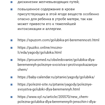
дискинезии желчевыводящих путей;
повышенное содержание в крови
присутствующих в этой ягоде веществ особенно
опасно для ребенка в утробе матери, так как
может привести его к тяжелейшей
интоксикации и аллергии.
https://spuzom.com/golubika-pri-beremennosti.html
https://puziko.online/mozno-
li/eda/yagody/golubika.html
https://prouromed.ru/obsledovanie/golubika-dlya-
beremennyh-poleznye-svoistva-i-protivopokazaniya-
chem/
https://baby-calendar.ru/pitanie/yagody/golubika/
https://poleznii-site.ru/pitanie/yagody/poleznye-
svoystva-golubiki-dlya-beremennyh.html
https://www.syl.ru/article/205570/new_chem-
polezna-golubika-dlya-beremennyih-jenschin-i-dlya-