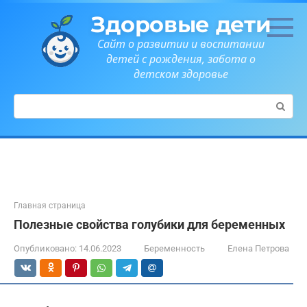
Перейти
Здоровые дети
к
контенту
Сайт о развитии и воспитании
детей с рождения, забота о
детском здоровье
Поиск:
Главная страница
Полезные свойства голубики для беременных
Опубликовано:
14.06.2023
Беременность
Елена Петрова