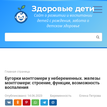
Перейти
Здоровые дети
к
контенту
Сайт о развитии и воспитании
детей с рождения, забота о
детском здоровье
Поиск:
Главная страница
Бугорки монтгомери у небеременных. железы
монтгомери: строение, функции, возможность
воспаления
Опубликовано:
14.06.2023
Беременность
Елена Петрова