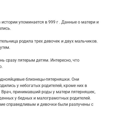
истории упоминается в 999 г . Данные о матери и
ились.
ительница родила трех девочек и двух мальчиков.
утем.
нь сразу пятерым детям. Интересно, что
ю.
однояйцевые близнецы-пятерняшки. Они
родились у небогатых родителей, кроме них в
 Врач, принимавший роды у матери пятерняшек,
енных у бедных и малограмотных родителей.
ние справедливым и девочки были разлучены с