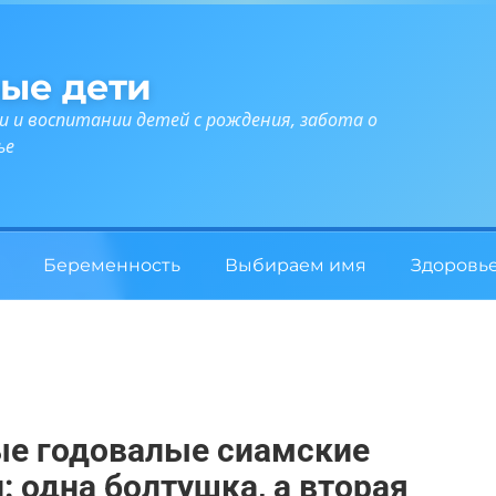
ые дети
и и воспитании детей с рождения, забота о
ье
Беременность
Выбираем имя
Здоровь
ые годовалые сиамские
: одна болтушка, а вторая