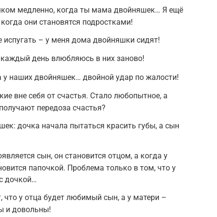
ишком медленно, когда ты мама двойняшек… Я ещё
, когда они становятся подростками!
е испугать – у меня дома двойняшки сидят!
 каждый день влюбляюсь в них заново!
 у наших двойняшек… двойной удар по жалости!
ие вне себя от счастья. Стало любопытное, а
получают передоза счастья?
ек: дочка начала пытаться красить губы, а сын
оявляется сын, он становится отцом, а когда у
новится папочкой. Проблема только в том, что у
 с дочкой…
 что у отца будет любимый сын, а у матери –
ы и довольны!