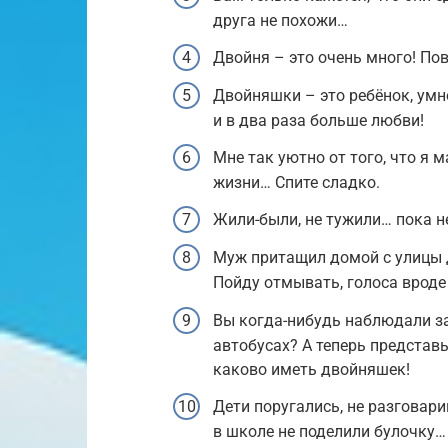
друга не похожи…
Двойня – это очень много! Пов
Двойняшки – это ребёнок, умн
и в два раза больше любви!
Мне так уютно от того, что я
жизни… Спите сладко.
Жили-были, не тужили… пока н
Муж притащил домой с улицы дв
Пойду отмывать, голоса врод
Вы когда-нибудь наблюдали за
автобусах? А теперь представь
каково иметь двойняшек!
Дети поругались, не разговар
в школе не поделили булочку…