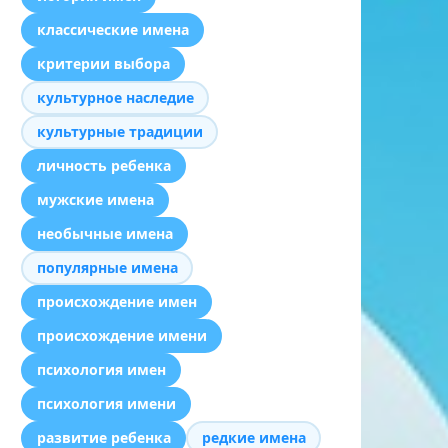
классические имена
критерии выбора
культурное наследие
культурные традиции
личность ребенка
мужские имена
необычные имена
популярные имена
происхождение имен
происхождение имени
психология имен
психология имени
развитие ребенка
редкие имена