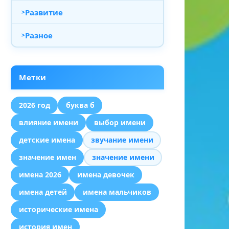
Развитие
Разное
Метки
2026 год
буква б
влияние имени
выбор имени
детские имена
звучание имени
значение имен
значение имени
имена 2026
имена девочек
имена детей
имена мальчиков
исторические имена
история имен