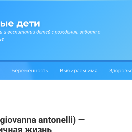
ые дети
и и воспитании детей с рождения, забота о
ье
Беременность
Выбираем имя
Здоровь
iovanna antonelli) —
личная жизнь