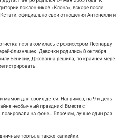
 друга. Пьетро родился 24 мая 2005 года. К
итории поклонников «Клона», вскоре после
 Кстати, официально свои отношения Антонелли и
артистка познакомилась с режиссером Леонарду
черей-близняшек. Девочки родились 8 октября
Мурилу Бенисиу, Джованна решила, по крайней мере
регистрировать.
й мамой для своих детей. Например, на 9-й день
райне необычный праздник! Вместе с
 позировали на фоне… Впрочем, лучше один раз
дничные торты, а также капкейки.