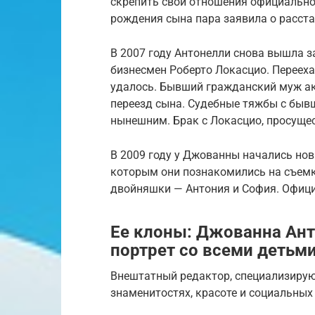
скрепить свои отношения официально.
рождения сына пара заявила о расста
В 2007 году Антонелли снова вышла з
бизнесмен Роберто Локасцио. Перееха
удалось. Бывший гражданский муж ак
переезд сына. Судебные тяжбы с быв
нынешним. Брак с Локасцио, просущес
В 2009 году у Джованны начались нов
которым они познакомились на съемка
двойняшки — Антония и София. Офици
Ее клоны: Джованна Ан
портрет со всеми детьм
Внештатный редактор, специализирую
знаменитостях, красоте и социальных