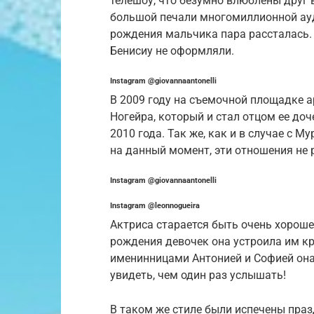
телешоу, что безумно влюблены друг в
большой печали многомиллионной ауд
рождения мальчика пара рассталась.
Бенисиу не оформляли.
Instagram @giovannaantonelli
В 2009 году на съемочной площадке 
Ногейра, который и стал отцом ее до
2010 года. Так же, как и в случае с 
на данный момент, эти отношения не 
Instagram @giovannaantonelli
Instagram @leonnogueira
Актриса старается быть очень хороше
рождения девочек она устроила им к
именинницами Антонией и Софией она
увидеть, чем один раз услышать!
В таком же стиле были испечены праз