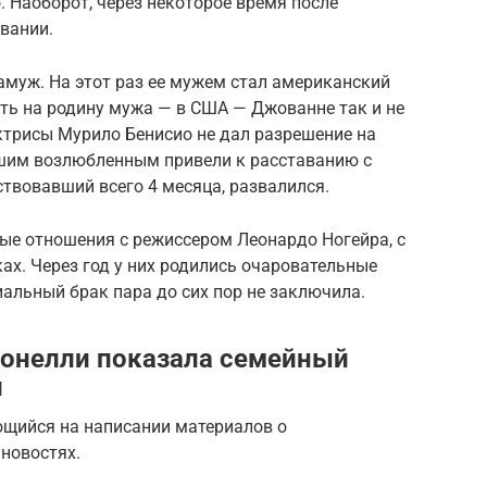
 Наоборот, через некоторое время после
вании.
амуж. На этот раз ее мужем стал американский
ть на родину мужа — в США — Джованне так и не
трисы Мурило Бенисио не дал разрешение на
шим возлюбленным привели к расставанию с
твовавший всего 4 месяца, развалился.
ые отношения с режиссером Леонардо Ногейра, с
х. Через год у них родились очаровательные
альный брак пара до сих пор не заключила.
тонелли показала семейный
и
щийся на написании материалов о
 новостях.