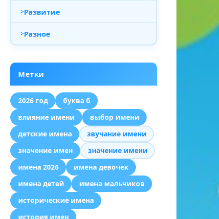
Развитие
Разное
Метки
2026 год
буква б
влияние имени
выбор имени
детские имена
звучание имени
значение имен
значение имени
имена 2026
имена девочек
имена детей
имена мальчиков
исторические имена
история имен