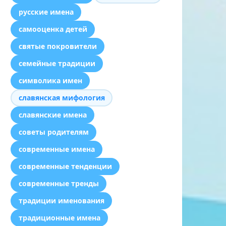
русские имена
самооценка детей
святые покровители
семейные традиции
символика имен
славянская мифология
славянские имена
советы родителям
современные имена
современные тенденции
современные тренды
традиции именования
традиционные имена