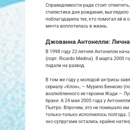
Справедливости ради стоит отметить,
стилистики дня рождения, выглядело
поблагодарила тех, кто помогал ей в 
мечта воплотилась в жизнь.
Джованна Антонелли: Лична
В 1998 году 22-летняя Антонелли нач
(порт. Ricardo Medina). 8 марта 2000 
подали на развод.
В том же году у молодой актрисы зав
сериалу «Клон», — Мурило Бенисио (пор
возлюбленного ее героини Жади — Лу
браке. А 24 мая 2005 года у Антонелл
Пьетро. Впрочем, это не помешало им 
только-только исполнилось полгода.
экс-супругами остались крайне натян