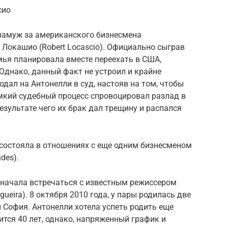
сио
 замуж за американского бизнесмена
Локашио (Robert Locascio). Официально сыграв
мья планировала вместе переехать в США,
 Однако, данный факт не устроил и крайне
дал на Антонелли в суд, настояв на том, чтобы
омкий судебный процесс спровоцировал разлад в
езультате чего их брак дал трещину и распался
а состояла в отношениях с еще одним бизнесменом
des).
 начала встречаться с известным режиссером
ueira). 8 октября 2010 года, у пары родилась две
 София. Антонелли хотела успеть родить еще
нится 40 лет, однако, напряженный график и