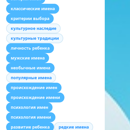
классические имена
критерии выбора
культурное наследие
культурные традиции
личность ребенка
мужские имена
необычные имена
популярные имена
происхождение имен
происхождение имени
психология имен
психология имени
развитие ребенка
редкие имена