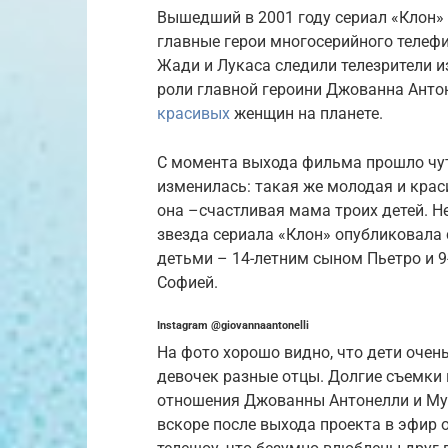
Вышедший в 2001 году сериал «Клон» 
главные герои многосерийного телеф
Жади и Лукаса следили телезрители и
роли главной героини Джованна Анто
красивых
женщин на планете.
С момента выхода фильма прошло чут
изменилась: такая же молодая и краси
она –счастливая мама троих детей. Н
звезда сериала «Клон» опубликовала
детьми – 14-летним сыном Пьетро и 
Софией.
Instagram @giovannaantonelli
На фото хорошо видно, что дети очен
девочек разные отцы. Долгие съемки 
отношения Джованны Антонелли и Мури
вскоре после выхода проекта в эфир 