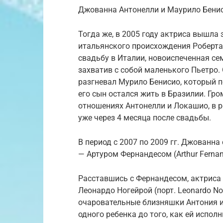
Джованна Антонелли и Маурило Бени
Тогда же, в 2005 году актриса вышла
итальянского происхождения Роберта 
свадьбу в Италии, новоиспеченная се
захватив с собой маленького Пьетро.
разгневал Мурило Бенисио, который по
его сын остался жить в Бразилии. Гр
отношениях Антонелли и Локашио, в р
уже через 4 месяца после свадьбы.
В период с 2007 по 2009 гг. Джованн
— Артуром Фернандесом (Arthur Fernan
Расставшись с Фернандесом, актриса
Леонардо Ногейрой (порт. Leonardo Nog
очаровательные близняшки Антония и
одного ребенка до того, как ей испол