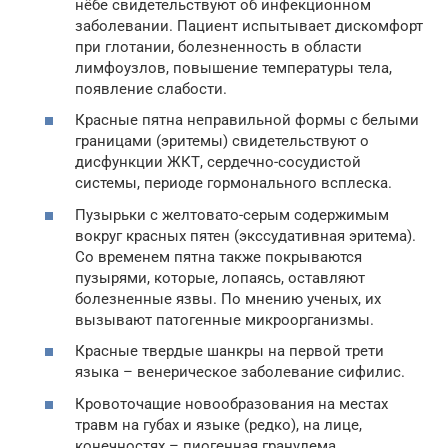
нёбе свидетельствуют об инфекционном
заболевании. Пациент испытывает дискомфорт
при глотании, болезненность в области
лимфоузлов, повышение температуры тела,
появление слабости.
Красные пятна неправильной формы с белыми
границами (эритемы) свидетельствуют о
дисфункции ЖКТ, сердечно-сосудистой
системы, периоде гормонального всплеска.
Пузырьки с желтовато-серым содержимым
вокруг красных пятен (экссудативная эритема).
Со временем пятна также покрываются
пузырями, которые, лопаясь, оставляют
болезненные язвы. По мнению ученых, их
вызывают патогенные микроорганизмы.
Красные твердые шанкры на первой трети
языка – венерическое заболевание сифилис.
Кровоточащие новообразования на местах
травм на губах и языке (редко), на лице,
конечностях – пиогенная гранулема.