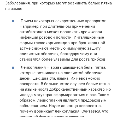
Заболевания, при которых могут возникать белые пятна
на языке
Прием некоторых лекарственных препаратов.
Например, при длительном применении
антибиотиков может возникать дрожжевая
инфекция ротовой полости. Ингаляционные
формы глюкокортикоидов при бронхиальной
астме снижают местную иммунную защиту
слизистых оболочек, благодаря чему они
становятся более уязвимы для роста грибков.
Лейкоплакия – возвышающиеся белы пятна,
которые возникают на слизистой оболочке
десен, щек, дна рта, языка. Их невозможно
соскрести. В большинстве случаев белые пятна
на языке носят доброкачественный характер, но
иногда могут трансформироваться в рак. Таким
образом, лейкоплакия является предраковым
заболеванием. Науке до конца неизвестно,
почему возникает лейкоплакия. Считается, что
основной фактор риска – курение.