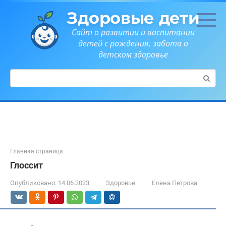
Перейти
Здоровые дети
к
контенту
Сайт о развитии и воспитании
детей с рождения, забота о
детском здоровье
Поиск:
Главная страница
Глоссит
Опубликовано:
14.06.2023
Здоровье
Елена Петрова