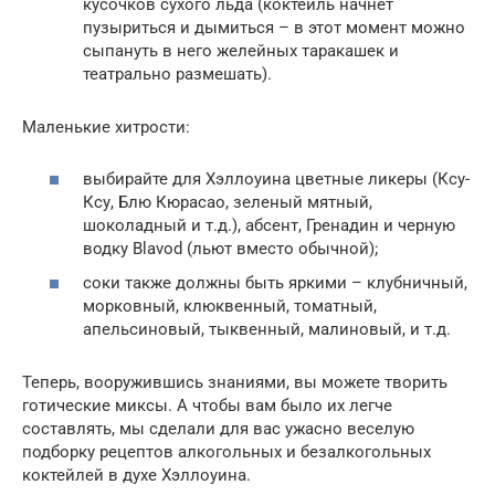
кусочков сухого льда (коктейль начнет
пузыриться и дымиться – в этот момент можно
сыпануть в него желейных таракашек и
театрально размешать).
Маленькие хитрости:
выбирайте для Хэллоуина цветные ликеры (Ксу-
Ксу, Блю Кюрасао, зеленый мятный,
шоколадный и т.д.), абсент, Гренадин и черную
водку Blavod (льют вместо обычной);
соки также должны быть яркими – клубничный,
морковный, клюквенный, томатный,
апельсиновый, тыквенный, малиновый, и т.д.
Теперь, вооружившись знаниями, вы можете творить
готические миксы. А чтобы вам было их легче
составлять, мы сделали для вас ужасно веселую
подборку рецептов алкогольных и безалкогольных
коктейлей в духе Хэллоуина.