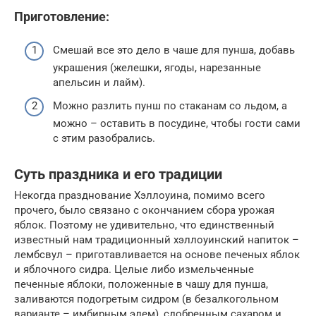
Приготовление:
Смешай все это дело в чаше для пунша, добавь
украшения (желешки, ягоды, нарезанные
апельсин и лайм).
Можно разлить пунш по стаканам со льдом, а
можно – оставить в посудине, чтобы гости сами
с этим разобрались.
Суть праздника и его традиции
Некогда празднование Хэллоуина, помимо всего
прочего, было связано с окончанием сбора урожая
яблок. Поэтому не удивительно, что единственный
известный нам традиционный хэллоуинский напиток –
лембсвул – приготавливается на основе печеных яблок
и яблочного сидра. Целые либо измельченные
печенные яблоки, положенные в чашу для пунша,
заливаются подогретым сидром (в безалкогольном
варианте – имбирным элем), сдобренным сахаром и