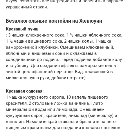
вкусу. Взболтать все ингредиенты и перелить в заранее
украшенный стакан.
Безалкогольные коктейли на Хэллоуин
Кровавый пунш
: 3 чашки клюквенного сока, 1 ½ чашки яблочного сока,
1 ½ чашки вишневого сока, 2 чашки колы, 1 чашка
замороженной клубники. Смешиваем клюквенный,
яблочный и вишневый соки и охлаждаем в
холодильники до подачи. Перед подачей добавьте колу
и клубнику. Для создания эффекта заморозьте лед в
чистой целлофановой перчатке. Вид, плавающей в
миске для пуша руки, добавит страха:).
Кровавая содовая:
1 чашка кукурузного сиропа, 10 капель пищевого
красителя, 2 столовые ложки ванилина,1 литр
минеральной воды или лимонада. Смешиваем
кукурузный сироп, краситель, лимонад (минералку) и
ванилин. Намочите край стакана и брызните на него
пищевым красителем для создания кровавых потеков.