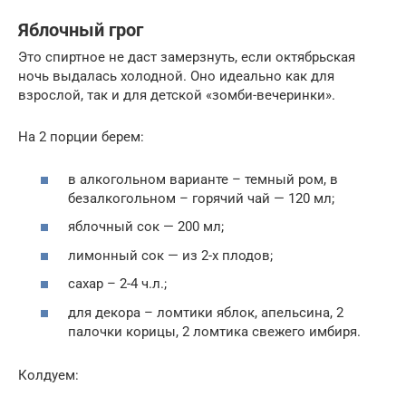
Яблочный грог
Это спиртное не даст замерзнуть, если октябрьская
ночь выдалась холодной. Оно идеально как для
взрослой, так и для детской «зомби-вечеринки».
На 2 порции берем:
в алкогольном варианте – темный ром, в
безалкогольном – горячий чай — 120 мл;
яблочный сок — 200 мл;
лимонный сок — из 2-х плодов;
сахар – 2-4 ч.л.;
для декора – ломтики яблок, апельсина, 2
палочки корицы, 2 ломтика свежего имбиря.
Колдуем: