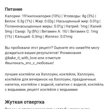
Питание
Калории: 191килокалория (10%) | Углеводы: 8g (3%) |
Белок: 0.3g (1%) | Жир: 0.02g | Насыщенный жир: 0.01g |
Полиненасыщенные жиры: 0.01g | Натрий: 1mg | Калий:
5mg | Сахар: 7g (8%) | Витамин А: 1IU | Витамин С: 1mg
(1%) | Кальций: 0.3mg | Железо: 0.01mg
Вы пробовали этот рецепт? Оцените это ниже!Не могу
дождаться ваших результатов! Упоминание
@bake_it_with_love или отметьте
#выпекать_это_с_любовью!
лучшие коктейли на Хэллоуин, коктейли, Хэллоуин,
коктейли для вечеринок на Хэллоуин, праздничные
напитки, коктейли с водкой, напитки с водкой, коктейль
с ведьмами, рецепт коктейля с ведьмами
Жуткая отвертка