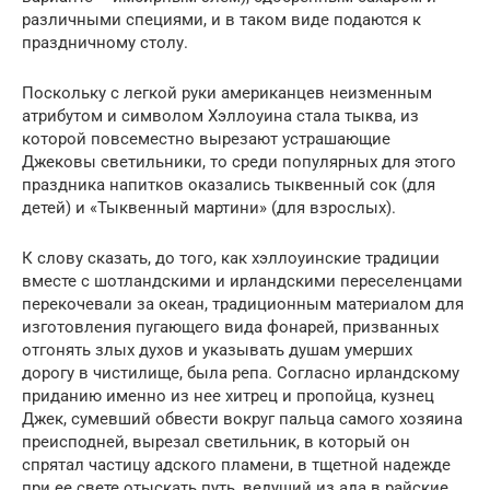
различными специями, и в таком виде подаются к
праздничному столу.
Поскольку с легкой руки американцев неизменным
атрибутом и символом Хэллоуина стала тыква, из
которой повсеместно вырезают устрашающие
Джековы светильники, то среди популярных для этого
праздника напитков оказались тыквенный сок (для
детей) и «Тыквенный мартини» (для взрослых).
К слову сказать, до того, как хэллоуинские традиции
вместе с шотландскими и ирландскими переселенцами
перекочевали за океан, традиционным материалом для
изготовления пугающего вида фонарей, призванных
отгонять злых духов и указывать душам умерших
дорогу в чистилище, была репа. Согласно ирландскому
приданию именно из нее хитрец и пропойца, кузнец
Джек, сумевший обвести вокруг пальца самого хозяина
преисподней, вырезал светильник, в который он
спрятал частицу адского пламени, в тщетной надежде
при ее свете отыскать путь, ведущий из ада в райские