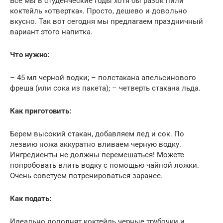
Все мы в студенческие годы хотя бы разок пили
коктейль «отвертка». Просто, дешево и довольно
вкусно. Так вот сегодня мы предлагаем праздничный
вариант этого напитка.
Что нужно:
– 45 мл черной водки; – полстакана апельсинового
фреша (или сока из пакета); – четверть стакана льда.
Как приготовить:
Берем высокий стакан, добавляем лед и сок. По
лезвию ножа аккуратно вливаем черную водку.
Ингредиенты не должны перемешаться! Можете
попробовать влить водку с помощью чайной ложки.
Очень советуем потренироваться заранее.
Как подать:
Идеально дополнят коктейль черные трубочки и