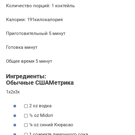
Количество порций: 1 коктейль
Калории: 191килокалория
Приготовительный 5 минут
Готовка минут
Общее время 5 минут
Ингредиенты:
Обычные СШАМетрика
1x2x3x
▢ 2 oz водка
▢ ½ oz Midori
▢ ¼ oz синий Кюрасао
▢ 1 сожмите лимонного сока