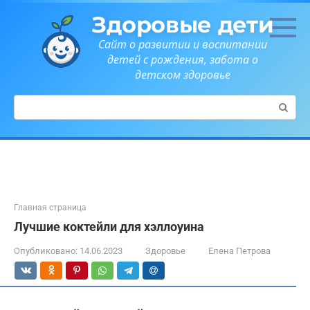
Перейти
Здоровые дети
к
контенту
Сайт о развитии и воспитании
детей с рождения, забота о
детском здоровье
Поиск:
Главная страница
Лучшие коктейли для хэллоуина
Опубликовано:
14.06.2023
Здоровье
Елена Петрова