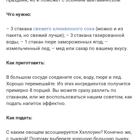
праздник, но и поможет с осенним авитаминозом.
Что нужно:
– 3 стакана
свежего клюквенного сока
(можно и из
пакета, но свежий лучше); – 3 стакана газированной
воды; – 1 стакан пюре замороженных ягод; –
измельченный лед; – мед или сахар по вашему вкусу.
Как приготовить:
В большом сосуде соедините сок, воду, пюре и лед.
Хорошо перемешайте. Из этих ингредиентов получится
примерно 8 порций. Вы можете сразу разлить по
стаканам, или же воспользоваться нашим советом, как
подать напиток эффектно.
Как подать:
С каким овощем ассоциируется Хэллоуин? Конечно же,
с тыквой! Поэтому выберите хорошую большую тыкву,