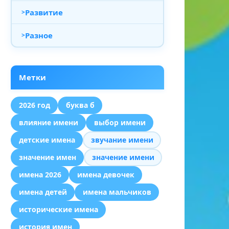
Развитие
Разное
Метки
2026 год
буква б
влияние имени
выбор имени
детские имена
звучание имени
значение имен
значение имени
имена 2026
имена девочек
имена детей
имена мальчиков
исторические имена
история имен