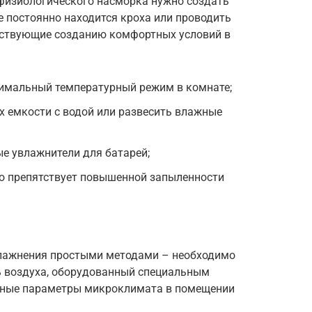
физиологического насморка нужно создать
 постоянно находится кроха или проводить
бствующие созданию комфортных условий в
тимальный температурный режим в комнате;
х емкости с водой или развесить влажные
е увлажнители для батарей;
то препятствует повышенной запыленности
лажнения простыми методами – необходимо
ь воздуха, оборудованный специальным
ьные параметры микроклимата в помещении