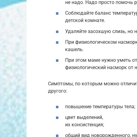
не надо. Надо просто помочь 
Соблюдайте баланс температу
детской комнате.
Удаляйте засохшую слизь, но н
При физиологическом насмор
кашель.
При этом маме нужно уметь о
физиологический насморк от н
Симптомы, по которым можно отличи
другого:
повышение температуры тела;
цвет выделений,
их консистенция;
общий вид новорожденного, ну