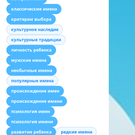
классические имена
критерии выбора
культурное наследие
культурные традиции
личность ребенка
мужские имена
необычные имена
популярные имена
происхождение имен
происхождение имени
психология имен
психология имени
развитие ребенка
редкие имена