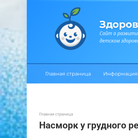
Перейти
к
контенту
Здоров
Сайт о развити
детском здоров
Главная страница
Информация
Главная страница
Насморк у грудного ре