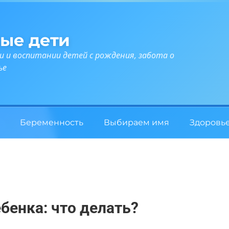
ые дети
и и воспитании детей с рождения, забота о
ье
Беременность
Выбираем имя
Здоровь
бенка: что делать?