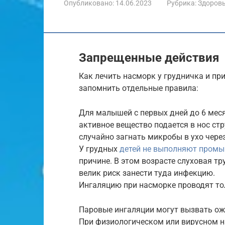
Опубликовано:
14.06.2023
Рубрика:
Здоров
Запрещенные действия
Как лечить насморк у грудничка и при
запомнить отдельные правила:
Для малышей с первых дней до 6 меся
активное вещество подается в нос ст
случайно загнать микробы в ухо чере
У грудных
детей не выполняют промы
причине. В этом возрасте слуховая тр
велик риск занести туда инфекцию.
Ингаляцию при насморке проводят то
Паровые ингаляции могут вызвать ож
При физиологическом или вирусном 