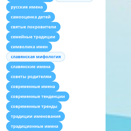
русские имена
самооценка детей
святые покровители
семейные традиции
символика имен
славянская мифология
славянские имена
советы родителям
современные имена
современные тенденции
современные тренды
традиции именования
традиционные имена