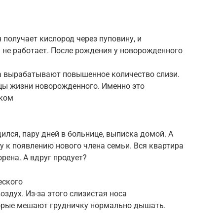
н получает кислород через пуповину, и
 не работает. После рождения у новорожденного
а вырабатывают повышенное количество слизи.
цы жизни новорожденного. Именно это
рком
ился, пару дней в больнице, выписка домой. А
у к появлению нового члена семьи. Вся квартира
рена. А вдруг продует?
еского
здух. Из-за этого слизистая носа
торые мешают грудничку нормально дышать.