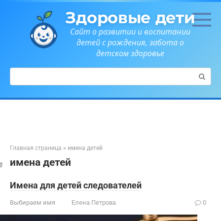
Перейти
Здоровые дети
к
контенту
Сайт о развитии и воспитании
детей с рождения, забота о
детском здоровье
Поиск:
Главная страница
»
имена детей
имена детей
Имена для детей следователей
Выбираем имя
Елена Петрова
0