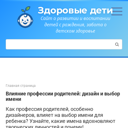
Перейти
Здоровые дети
к
контенту
Сайт о развитии и воспитании
детей с рождения, забота о
детском здоровье
Поиск:
Главная страница
Влияние профессии родителей: дизайн и выбор
имени
Как профессия родителей, особенно
дизайнеров, влияет на выбор имени для
ребенка? Узнайте, какие имена вдохновляют
творческих личностей и почему!