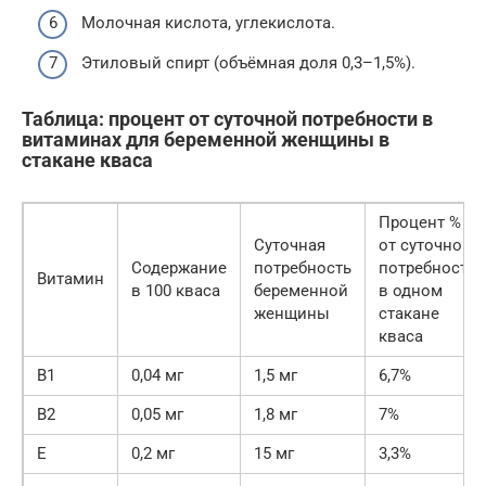
Молочная кислота, углекислота.
Этиловый спирт (объёмная доля 0,3–1,5%).
Таблица: процент от суточной потребности в
витаминах для беременной женщины в
стакане кваса
Процент %
Суточная
от суточной
Содержание
потребность
потребности
Витамин
в 100 кваса
беременной
в одном
женщины
стакане
кваса
В1
0,04 мг
1,5 мг
6,7%
В2
0,05 мг
1,8 мг
7%
Е
0,2 мг
15 мг
3,3%