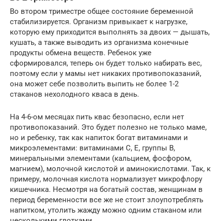
Во втором триместре общее состояние беременной
стабилизируется. Организм привыкает к нагрузке,
которую ему приходится выполнять за двоих — дышать,
кушать, а также выводить из организма конечные
продукты обмена веществ. Ребенок уже
сформировался, теперь он будет только набирать вес,
поэтому если у мамы нет никаких противопоказаний,
она может себе позволить выпить не более 1-2
стаканов нехолодного кваса в день.
На 4-6-ом месяцах пить квас безопасно, если нет
противопоказаний. Это будет полезно не только маме,
но и ребенку, так как напиток богат витаминами и
микроэлементами: витаминами C, E, группы B,
минеральными элементами (кальцием, фосфором,
магнием), молочной кислотой и аминокислотами. Так, к
примеру, молочная кислота нормализует микрофлору
кишечника. Несмотря на богатый состав, женщинам в
период беременности все же не стоит злоупотреблять
напитком, утолить жажду можно одним стаканом или
несколькими глотками.