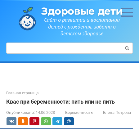
Перейти
Здоровые дети
к
контенту
Сайт о развитии и воспитании
детей с рождения, забота о
детском здоровье
Поиск:
Главная страница
Квас при беременности: пить или не пить
Опубликовано:
14.06.2023
Беременность
Елена Петрова