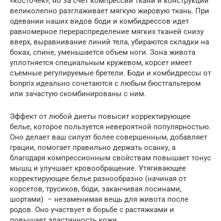
«косточек», но за счет компрессии ткани и конструкции
великолепно разглаживает мягкую жировую ткань. При
одевании наших видов боди и комбидрессов идет
равномерное перераспределение мягких тканей снизу
вверх, выравнивание линий тела, убираются складки на
боках, спине, уменьшается объем ноги. Зона живота
уплотняется специальным кружевом, корсет имеет
съемные регулируемые бретели. Боди и комбидрессы от
bоnprix идеально сочетаются с любым бюстгальтером
или зачастую скомбинированы с ним.
Эффект от любой диеты повысит корректирующее
белье, которое пользуется невероятной популярностью.
Оно делает ваш силуэт более совершенным, добавляет
грации, помогает правильно держать осанку, а
благодаря компрессионным свойствам повышает тонус
мышц и улучшает кровообращение. Утягивающее
корректирующее белье разнообразно (начиная от
корсетов, трусиков, боди, заканчивая лосинами,
шортами) – незаменимая вещь для живота после
родов. Оно участвует в борьбе с растяжками и
повышает эластичность кожи.