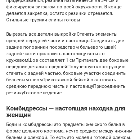
придерживается, резинка натягивается на 3-4 см и
фиксируется зигзагом по всей окружности. В конце
делается закрепка, остаток резинки отрезается.
Стильные трусики слипы готовы.
Вырезать все детали выкройкиСтачать элементы
средней передней части и ластовицыСоединить две
задние половинки посредством бельевого шваК
задней части приложить ластовицу встык с
кружевомШов составляет 1 смПритачать две боковые
передние детали к среднейПолученную конструкцию
стачать с задней частью, боковые участки соединить
бельевым швомТрикотажной бейкой окантовать
среднюю переднюю часть и ластовицуПрисоединить
резинкуГотовое изделие
Комбидрессы — настоящая находка для
женщин
Боди и комбидрессы это предметы женского белья в
форме цельного костюма, нечто среднее между нижним
бельем и одеждой. То есть это модели готовой одежды,