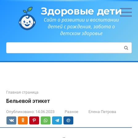
Перейти
Здоровые дети
к
контенту
Сайт о развитии и воспитании
детей с рождения, забота о
детском здоровье
Поиск:
Главная страница
Бельевой этикет
Опубликовано:
14.06.2023
Разное
Елена Петрова