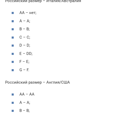
Российский размер – Италия/Австралия
АА – нет;
А – А;
В – В;
С – С;
D – D;
E – DD;
F – E;
G – F.
Российский размер – Англия/США
АА – АА
А – А;
В – В;