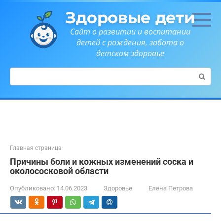
Перейти
Здоровые дети
к
контенту
Сайт о развитии и воспитании
детей с рождения, забота о
детском здоровье
Поиск:
Главная страница
Причины боли и кожных изменений соска и
околососковой области
Опубликовано:
14.06.2023
Здоровье
Елена Петрова