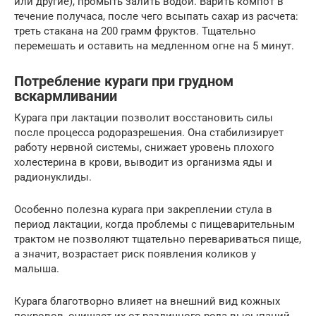
или другие), промыть залить водой. Варить компот в
течение получаса, после чего всыпать сахар из расчета:
треть стакана на 200 грамм фруктов. Тщательно
перемешать и оставить на медленном огне на 5 минут.
Потребление кураги при грудном
вскармливании
Курага при лактации позволит восстановить силы
после процесса родоразрешения. Она стабилизирует
работу нервной системы, снижает уровень плохого
холестерина в крови, выводит из организма яды и
радионуклиды.
Особенно полезна курага при закреплении стула в
период лактации, когда проблемы с пищеварительным
трактом не позволяют тщательно перевариваться пище,
а значит, возрастает риск появления коликов у
малыша.
Курага благотворно влияет на внешний вид кожных
покровов, очищает их от различного рода высыпаний.