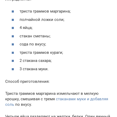
триста граммов маргарина;
полчайной ложки соли;
4 яйца;
стакан сметаны;
сода по вкусу;
триста граммов кураги;
2 стакана сахара;
3 стакана муки.
Способ приготовления:
Триста граммов маргарина измельчают в мелкую
крошку, смешивая с тремя
стаканами муки и добавляя
соль
по вкусу.
Четыре яйца разделяют на желтки, белки. Один яичный