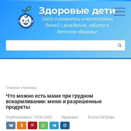
Перейти
Здоровые дети
к
контенту
Сайт о развитии и воспитании
детей с рождения, забота о
детском здоровье
Поиск:
Главная страница
Что можно есть маме при грудном
вскармливании: меню и разрешенные
продукты
Опубликовано:
14.06.2023
Здоровье
Елена Петрова