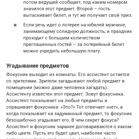
потом ведущий сообщает, под каким номером
значился этот предмет. Второй – гость
вытаскивает билет, и тут же получает свой приз.
Если речь идет о лотерее на юбилей мужчине,
занимающему солидную должность, и праздник
проходит с большим количеством
приглашенных гостей – за лотерейный билет
можно учредить небольшую плату.
Угадывание предметов
Фокусник выходит из комнаты. Его ассистент оста­ется
со зрителями. Зрители загадывают любой предмет в
помещении (можно даже человека загадать).
Ассистенту известен этот предмет. Зовут фокусника.
Ассистент по­казывает на любые предметы и
спрашивает фокусника: «Это?» Тот отвечает «нет», а
когда показывает на заду­манный предмет, то фокусник
безошибочно угадывает его. В чем секрет фокуса?
Ассистент и фокусник заранее договариваются о каком-
либо цвете. Пусть это будет цвет, наиболее часто