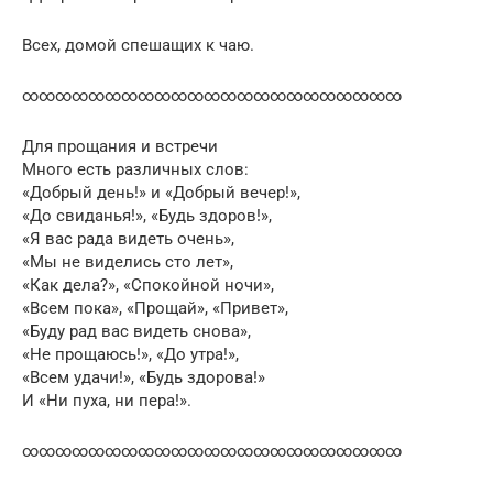
Всех, домой спешащих к чаю.
∞∞∞∞∞∞∞∞∞∞∞∞∞∞∞∞∞∞∞∞∞∞∞
Для прощания и встречи
Много есть различных слов:
«Добрый день!» и «Добрый вечер!»,
«До свиданья!», «Будь здоров!»,
«Я вас рада видеть очень»,
«Мы не виделись сто лет»,
«Как дела?», «Спокойной ночи»,
«Всем пока», «Прощай», «Привет»,
«Буду рад вас видеть снова»,
«Не прощаюсь!», «До утра!»,
«Всем удачи!», «Будь здорова!»
И «Ни пуха, ни пера!».
∞∞∞∞∞∞∞∞∞∞∞∞∞∞∞∞∞∞∞∞∞∞∞