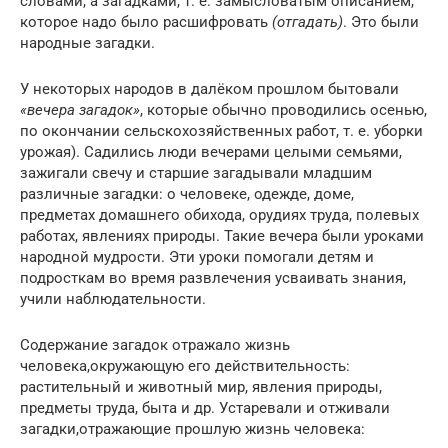
словами, а загадками, т. е. замысловатым описанием,
которое надо было расшифровать
(отгадать)
. Это были
народные загадки.
У некоторых народов в далёком прошлом бытовали
«вечера загадок»
, которые обычно проводились осенью,
по окончании сельскохозяйственных работ, т. е. уборки
урожая). Садились люди вечерами целыми семьями,
зажигали свечу и старшие загадывали младшим
различные загадки: о человеке, одежде, доме,
предметах домашнего обихода, орудиях труда, полевых
работах, явлениях природы. Такие вечера были уроками
народной мудрости. Эти уроки помогали детям и
подросткам во время развлечения усваивать знания,
учили наблюдательности.
Содержание загадок отражало жизнь
человека,окружающую его действительность:
растительный и животный мир, явления природы,
предметы труда, быта и др. Устаревали и отживали
загадки,отражающие прошлую жизнь человека: