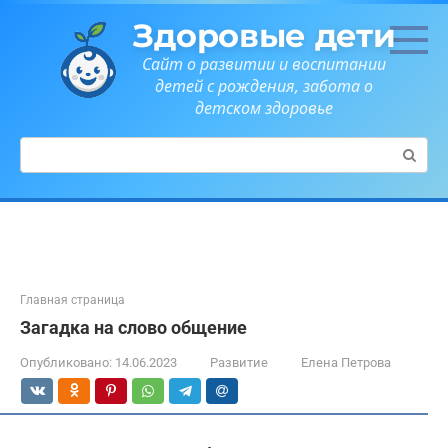
Перейти
Здоровые дети
к
контенту
Сайт о развитии и воспитании
детей с рождения, забота о
детском здоровье
Поиск:
Главная страница
Загадка на слово общение
Опубликовано:
14.06.2023
Развитие
Елена Петрова