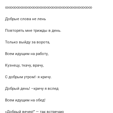
∞∞∞∞∞∞∞∞∞∞∞∞∞∞∞∞∞∞∞∞∞∞∞
Добрые слова не лень
Повторять мне трижды в день.
Только выйду за ворота,
Всем идущим на работу,
Кузнецу, ткачу, врачу,
С добрым утром!- я кричу.
Добрый день! –кричу я вслед
Всем идущим на обед!
«Добрый вечер!” — так встречаю