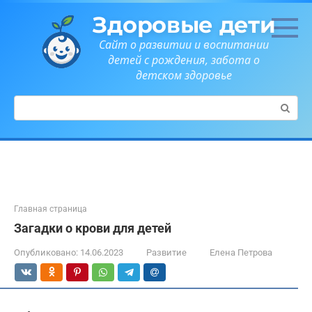
Перейти
Здоровые дети
к
контенту
Сайт о развитии и воспитании
детей с рождения, забота о
детском здоровье
Поиск:
Главная страница
Загадки о крови для детей
Опубликовано:
14.06.2023
Развитие
Елена Петрова