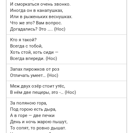
И сморкаться очень звонко.
Иногда он в канапушках,
Или в рыженьких веснушках.
Что же это? Вам вопрос.
Догадались? Это ….. (Нос)
Кто я такой?
Всегда с тобой,
Хоть стой, хоть сиди —
Всегда впереди. (Нос)
Запах пирожков от роз
Отличать умеет… (Нос)
Меж двух озёр стоит утёс,
В нём две пещеры, это -… (Нос)
За поляною гора,
Под горою есть дыра,
А в горе — две печки
День и ночь жарою пышут,
То сопят, то ровно дышат.