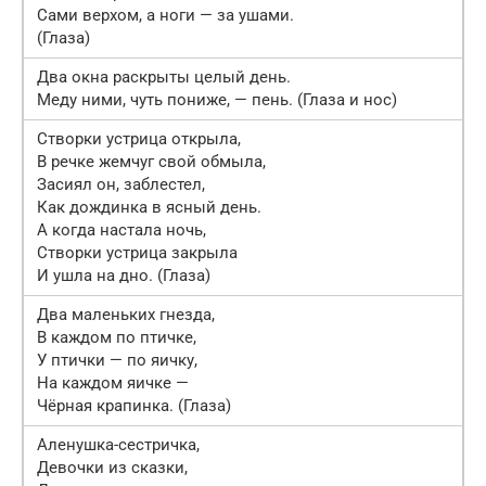
Сами верхом, а ноги — за ушами.
(Глаза)
Два окна раскрыты целый день.
Меду ними, чуть пониже, — пень. (Глаза и нос)
Створки устрица открыла,
В речке жемчуг свой обмыла,
Засиял он, заблестел,
Как дождинка в ясный день.
А когда настала ночь,
Створки устрица закрыла
И ушла на дно. (Глаза)
Два маленьких гнезда,
В каждом по птичке,
У птички — по яичку,
На каждом яичке —
Чёрная крапинка. (Глаза)
Аленушка-сестричка,
Девочки из сказки,