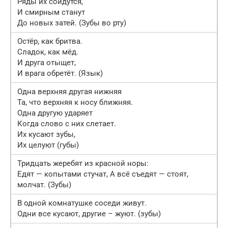
Ряды их сойдутся,
И смирным станут
До новых затей. (Зубы во рту)
Остёр, как бритва.
Сладок, как мёд.
И друга отыщет,
И врага обретёт. (Язык)
Одна верхняя другая нижняя
Та, что верхняя к носу ближняя.
Одна другую ударяет
Когда слово с них слетает.
Их кусают зубы,
Их целуют (губы)
Тридцать жеребят из красной норы:
Едят — копытами стучат, А всё съедят — стоят,
молчат. (Зубы)
В одной комнатушке соседи живут.
Одни все кусают, другие – жуют. (зубы)