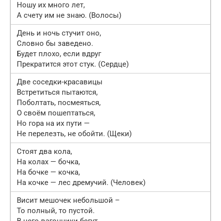
Ношу их много лет,
А счету им не знаю. (Волосы)
День и ночь стучит оно,
Словно бы заведено.
Будет плохо, если вдруг
Прекратится этот стук. (Сердце)
Две соседки-красавицы
Встретиться пытаются,
Поболтать, посмеяться,
О своём пошептаться,
Но гора на их пути —
Не перелезть, не обойти. (Щеки)
Стоят два кола,
На колах — бочка,
На бочке — кочка,
На кочке — лес дремучий. (Человек)
Висит мешочек небольшой –
То полный, то пустой.
В него вагончики бегут,