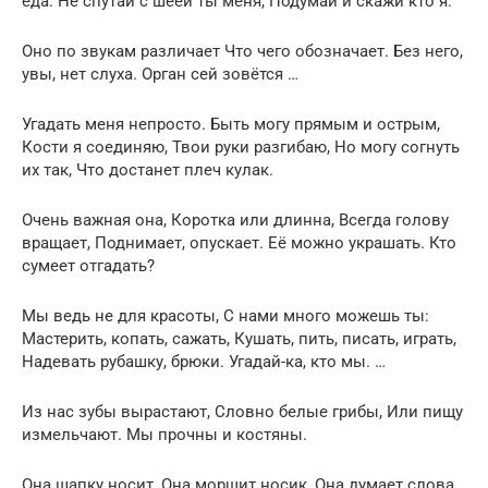
еда. Не спутай с шеей ты меня, Подумай и скажи кто я.
Оно по звукам различает Что чего обозначает. Без него,
увы, нет слуха. Орган сей зовётся …
Угадать меня непросто. Быть могу прямым и острым,
Кости я соединяю, Твои руки разгибаю, Но могу согнуть
их так, Что достанет плеч кулак.
Очень важная она, Коротка или длинна, Всегда голову
вращает, Поднимает, опускает. Её можно украшать. Кто
сумеет отгадать?
Мы ведь не для красоты, С нами много можешь ты:
Мастерить, копать, сажать, Кушать, пить, писать, играть,
Надевать рубашку, брюки. Угадай-ка, кто мы. …
Из нас зубы вырастают, Словно белые грибы, Или пищу
измельчают. Мы прочны и костяны.
Она шапку носит, Она морщит носик, Она думает слова.