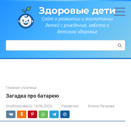
Перейти
Здоровые дети
к
контенту
Сайт о развитии и воспитании
детей с рождения, забота о
детском здоровье
Поиск:
Главная страница
Загадка про батарею
Опубликовано:
14.06.2023
Развитие
Елена Петрова