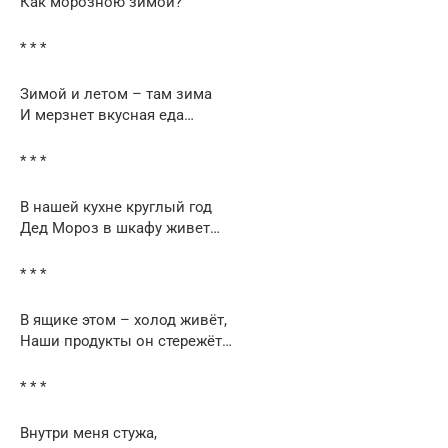
Как морозною зимой?
* * *
Зимой и летом – там зима
И мерзнет вкусная еда…
* * *
В нашей кухне круглый год
Дед Мороз в шкафу живет…
* * *
В ящике этом – холод живёт,
Наши продукты он стережёт…
* * *
Внутри меня стужа,