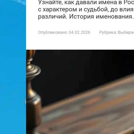
Узнайте, как давали имена в Ро
с характером и судьбой, до вли
различий. История именования.
Опубликовано:
04.02.2026
Рубрика:
Выбира