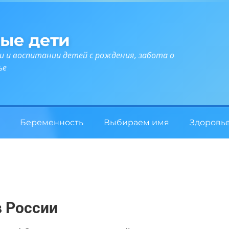
ые дети
и и воспитании детей с рождения, забота о
ье
Беременность
Выбираем имя
Здоровь
в России