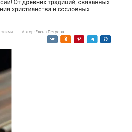
ссии! От древних традиций, связанных
яния христианства и сословных
ем имя
Автор:
Елена Петрова