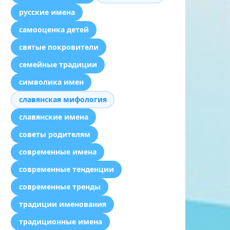
русские имена
самооценка детей
святые покровители
семейные традиции
символика имен
славянская мифология
славянские имена
советы родителям
современные имена
современные тенденции
современные тренды
традиции именования
традиционные имена