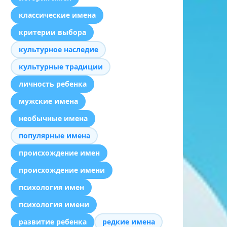
классические имена
критерии выбора
культурное наследие
культурные традиции
личность ребенка
мужские имена
необычные имена
популярные имена
происхождение имен
происхождение имени
психология имен
психология имени
развитие ребенка
редкие имена