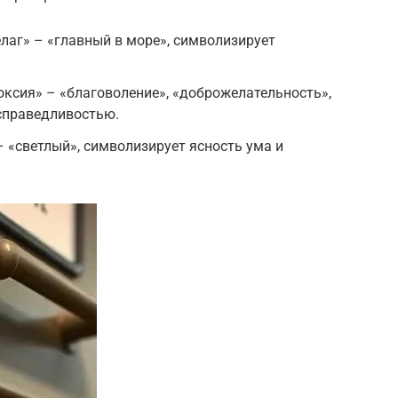
елаг» – «главный в море», символизирует
доксия» – «благоволение», «доброжелательность»,
справедливостью.
– «светлый», символизирует ясность ума и