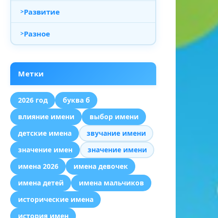
Развитие
Разное
Метки
2026 год
буква б
влияние имени
выбор имени
детские имена
звучание имени
значение имен
значение имени
имена 2026
имена девочек
имена детей
имена мальчиков
исторические имена
история имен