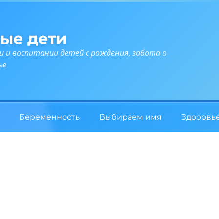
ые дети
и и воспитании детей с рождения, забота о
ье
Беременность
Выбираем имя
Здоровь