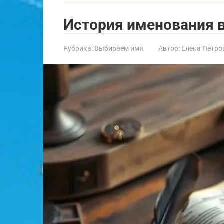
История именования 
Рубрика:
Выбираем имя
Автор:
Елена Петро