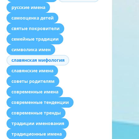
русские имена
самооценка детей
святые покровители
семейные традиции
символика имен
славянская мифология
славянские имена
советы родителям
современные имена
современные тенденции
современные тренды
традиции именования
традиционные имена