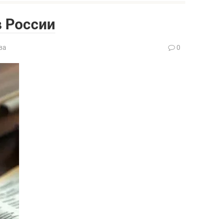
в России
ва
0