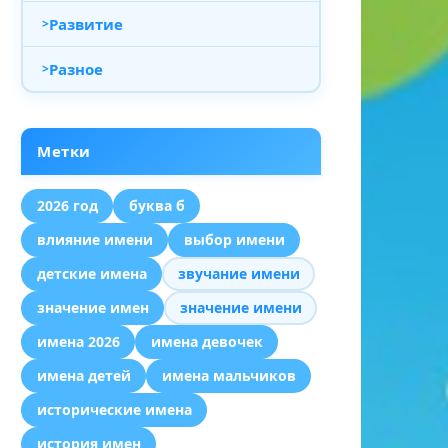
Развитие
Разное
Метки
2026 год
буква б
влияние имени
выбор имени
детские имена
звучание имени
значение имен
значение имени
имена 2026
имена девочек
имена детей
имена мальчиков
исторические имена
история имен