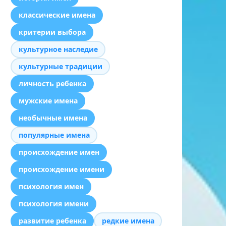
классические имена
критерии выбора
культурное наследие
культурные традиции
личность ребенка
мужские имена
необычные имена
популярные имена
происхождение имен
происхождение имени
психология имен
психология имени
развитие ребенка
редкие имена