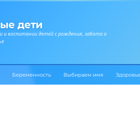
ые дети
и и воспитании детей с рождения, забота о
ье
Беременность
Выбираем имя
Здоровь