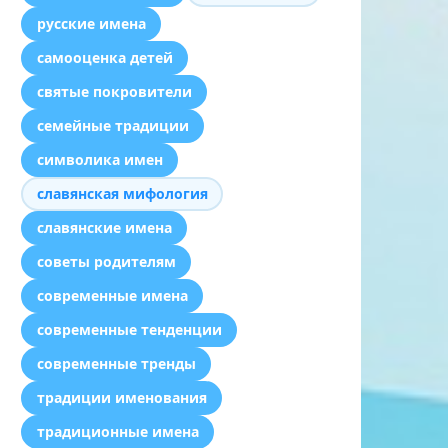
русские имена
самооценка детей
святые покровители
семейные традиции
символика имен
славянская мифология
славянские имена
советы родителям
современные имена
современные тенденции
современные тренды
традиции именования
традиционные имена