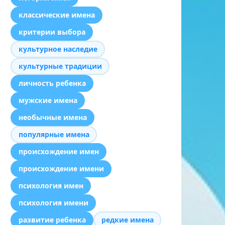
классические имена
критерии выбора
культурное наследие
культурные традиции
личность ребенка
мужские имена
необычные имена
популярные имена
происхождение имен
происхождение имени
психология имен
психология имени
развитие ребенка
редкие имена