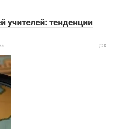
й учителей: тенденции
ва
0