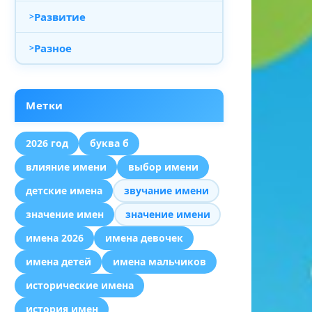
Развитие
Разное
Метки
2026 год
буква б
влияние имени
выбор имени
детские имена
звучание имени
значение имен
значение имени
имена 2026
имена девочек
имена детей
имена мальчиков
исторические имена
история имен