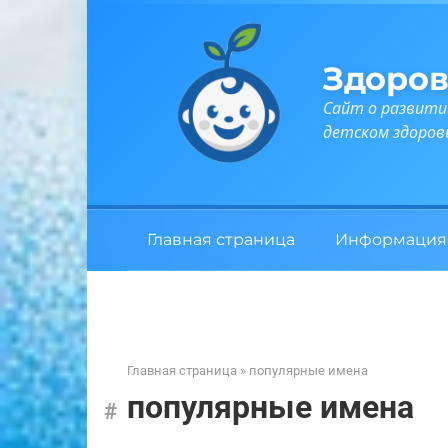
Перейти
к
контенту
Здоров
Сайт о развити
детском здоров
Главная страница
Информация
Главная страница
»
популярные имена
популярные имена