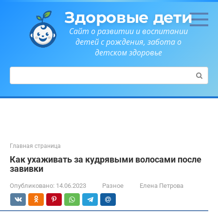
Перейти
Здоровые дети
к
контенту
Сайт о развитии и воспитании
детей с рождения, забота о
детском здоровье
Поиск:
Главная страница
Как ухаживать за кудрявыми волосами после
завивки
Опубликовано:
14.06.2023
Разное
Елена Петрова