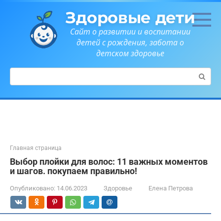
Перейти
Здоровые дети
к
контенту
Сайт о развитии и воспитании
детей с рождения, забота о
детском здоровье
Поиск:
Главная страница
Выбор плойки для волос: 11 важных моментов
и шагов. покупаем правильно!
Опубликовано:
14.06.2023
Здоровье
Елена Петрова