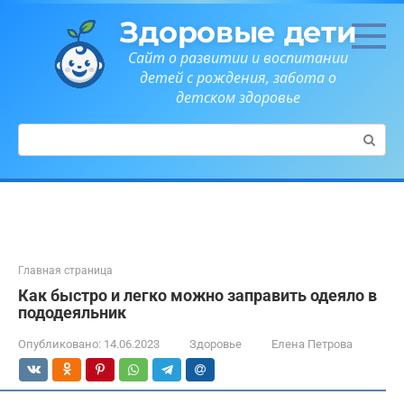
Перейти
Здоровые дети
к
контенту
Сайт о развитии и воспитании
детей с рождения, забота о
детском здоровье
Поиск:
Главная страница
Как быстро и легко можно заправить одеяло в
пододеяльник
Опубликовано:
14.06.2023
Здоровье
Елена Петрова