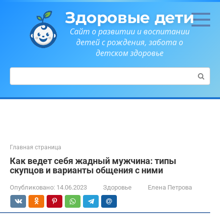
Перейти
Здоровые дети
к
контенту
Сайт о развитии и воспитании
детей с рождения, забота о
детском здоровье
Поиск:
Главная страница
Как ведет себя жадный мужчина: типы
скупцов и варианты общения с ними
Опубликовано:
14.06.2023
Здоровье
Елена Петрова