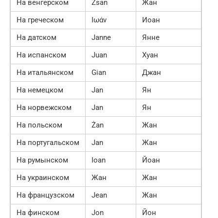
На венгерском
Zsan
Жан
На греческом
Ιωάν
Иоан
На датском
Janne
Янне
На испанском
Juan
Хуан
На итальянском
Gian
Джан
На немецком
Jan
Ян
На норвежском
Jan
Ян
На польском
Żan
Жан
На португальском
Jan
Жан
На румынском
Ioan
Йоан
На украинском
Жан
Жан
На французском
Jean
Жан
На финском
Jon
Йон