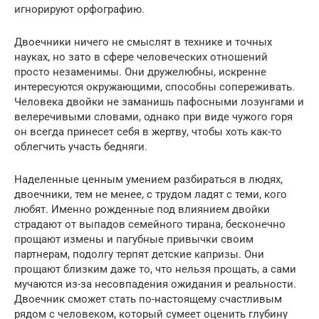
игнорируют орфографию.
Двоечники ничего не смыслят в технике и точных
науках, но зато в сфере человеческих отношений
просто незаменимы. Они дружелюбны, искренне
интересуются окружающими, способны сопереживать.
Человека двойки не заманишь пафосными лозунгами и
велеречивыми словами, однако при виде чужого горя
он всегда принесет себя в жертву, чтобы хоть как-то
облегчить участь бедняги.
Наделенные ценным умением разбираться в людях,
двоечники, тем не менее, с трудом ладят с теми, кого
любят. Именно рожденные под влиянием двойки
страдают от выпадов семейного тирана, бесконечно
прощают измены и пагубные привычки своим
партнерам, подолгу терпят детские капризы. Они
прощают близким даже то, что нельзя прощать, а сами
мучаются из-за несовпадения ожидания и реальности.
Двоечник сможет стать по-настоящему счастливым
рядом с человеком, который сумеет оценить глубину