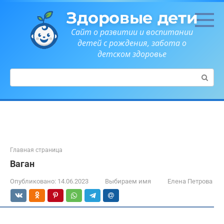
Перейти
Здоровые дети
к
контенту
Сайт о развитии и воспитании
детей с рождения, забота о
детском здоровье
Поиск:
Главная страница
Ваган
Опубликовано:
14.06.2023
Выбираем имя
Елена Петрова