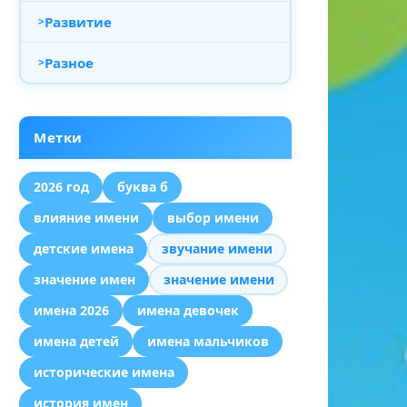
Развитие
Разное
Метки
2026 год
буква б
влияние имени
выбор имени
детские имена
звучание имени
значение имен
значение имени
имена 2026
имена девочек
имена детей
имена мальчиков
исторические имена
история имен