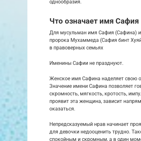
однообразия.
Что означает имя Сафия
Для мусульман имя Сафия (Сафина) им
пророка Мухаммеда (Сафия бинт Хуяйй
в правоверных семьях
Именины Сафии не празднуют.
Женское имя Сафина наделяет свою 
Значение имени Сафина позволяет гов
скромность, мягкость, кротость, импу
проявит эта женщина, зависит напрям
оказаться.
Непредсказуемый нрав начинает проя
для девочки недооценить трудно. Так
спокойным и скромным, а в один мом