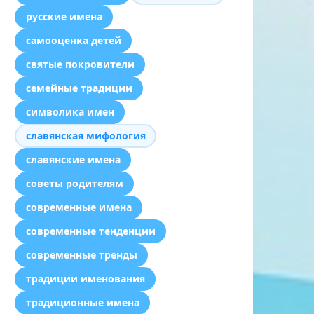
русские имена
самооценка детей
святые покровители
семейные традиции
символика имен
славянская мифология
славянские имена
советы родителям
современные имена
современные тенденции
современные тренды
традиции именования
традиционные имена