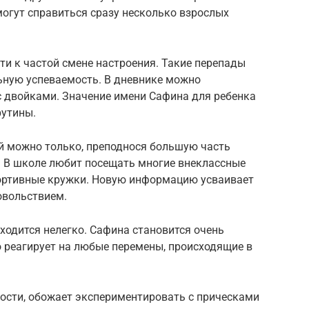
огут справиться сразу несколько взрослых
ти к частой смене настроения. Такие перепады
ьную успеваемость. В дневнике можно
с двойками. Значение имени Сафина для ребенка
рутины.
ой можно только, преподнося большую часть
 В школе любит посещать многие внеклассные
портивные кружки. Новую информацию усваивает
овольствием.
ходится нелегко. Сафина становится очень
о реагирует на любые перемены, происходящие в
сти, обожает экспериментировать с прическами