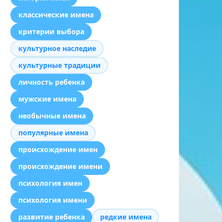
классические имена
критерии выбора
культурное наследие
культурные традиции
личность ребенка
мужские имена
необычные имена
популярные имена
происхождение имен
происхождение имени
психология имен
психология имени
развитие ребенка
редкие имена