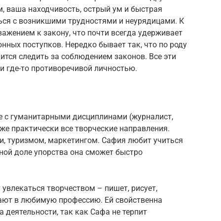
ем, ваша находчивость, острый ум и быстрая
ься с возникшими трудностями и неурядицами. К
ажением к закону, что почти всегда удерживает
нных поступков. Нередко бывает так, что по роду
ится следить за соблюдением законов. Все эти
и где-то противоречивой личностью.
е с гуманитарными дисциплинами (журналист,
кже практически все творческие направления.
и, туризмом, маркетингом. Сафия любит учиться
ной доле упорства она сможет быстро
увлекаться творчеством – пишет, рисует,
тают в любимую профессию. Ей свойственна
 деятельности, так как Сафа не терпит