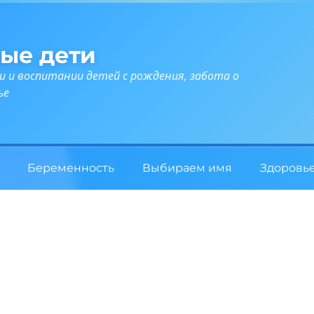
ые дети
и и воспитании детей с рождения, забота о
ье
Беременность
Выбираем имя
Здоровь