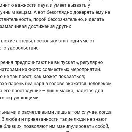
нит о важности пауз, и умеет вызвать у
учным вещам. А вот безоглядно доверять ему не
твительность, порой бессознательно, и делать
 замалчивая достижения других
плохие актеры, поскольку эти люди умеют
ого удовольствие.
зрения предпочитают не выпускать, регулярно
циаторами каких-то совместных мероприятий.
о не так прост, как может показаться;
аха-парень без царя в голове окажется человеком
а его простодушие – лишь маска, надетая для
ать окружающими.
льными и расчетливыми лишь в том случае, когда
н. В любви и привязанности такие люди не знают
в близких, позволяют им манипулировать собой,