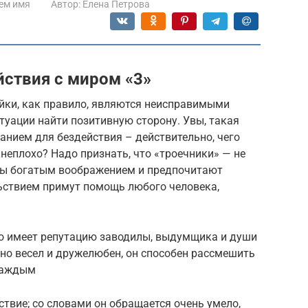
ем имя
Автор:
Елена Петрова
ствия с миром «3»
йки, как правило, являются неисправимыми
уации найти позитивную сторону. Увы, такая
анием для бездействия – действительно, чего
е неплохо? Надо признать, что «троечники» — не
ны богатым воображением и предпочитают
ольствием примут помощь любого человека,
о имеет репутацию заводилы, выдумщика и души
но весел и дружелюбен, он способен рассмешить
 каждым
твие; со словами он обращается очень умело,