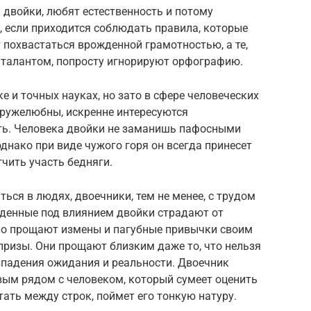
двойки, любят естественность и потому
если приходится соблюдать правила, которые
т похвастаться врожденной грамотностью, а те,
 талантом, попросту игнорируют орфографию.
е и точных науках, но зато в сфере человеческих
ружелюбны, искренне интересуются
ь. Человека двойки не заманишь пафосными
днако при виде чужого горя он всегда принесет
гчить участь бедняги.
ся в людях, двоечники, тем не менее, с трудом
жденные под влиянием двойки страдают от
но прощают измены и пагубные привычки своим
апризы. Они прощают близким даже то, что нельзя
впадения ожидания и реальности. Двоечник
вым рядом с человеком, который сумеет оценить
тать между строк, поймет его тонкую натуру.