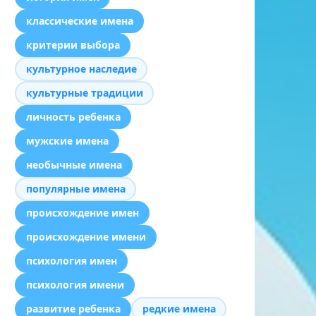
классические имена
критерии выбора
культурное наследие
культурные традиции
личность ребенка
мужские имена
необычные имена
популярные имена
происхождение имен
происхождение имени
психология имен
психология имени
развитие ребенка
редкие имена