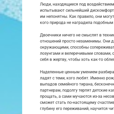
Люди, находящиеся под воздействием 
испытывают сильнейший дискомфорт, 
им непонятны. Как правило, они могу
кого природа не наградила подобным
Двоечники ничего не смыслят в техник
отношений просто незаменимы. Они д
окружающими, способны сопереживат
лозунгами и велеречивыми словами, о
себя в жертву, чтобы хоть как-то обле
Наделенные ценным умением разбирать
ладят с теми, кого любят. Именно ро
выпадов семейного тирана, бесконеч
партнерам, подолгу терпят детские к
прощать, а сами мучаются из-за несо
сможет стать по-настоящему счастли
глубину его переживаний, научится чи