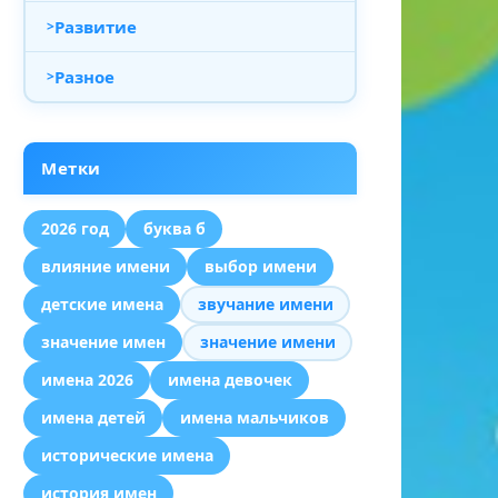
Развитие
Разное
Метки
2026 год
буква б
влияние имени
выбор имени
детские имена
звучание имени
значение имен
значение имени
имена 2026
имена девочек
имена детей
имена мальчиков
исторические имена
история имен