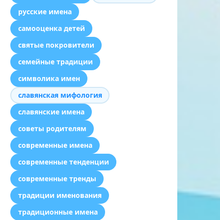
русские имена
самооценка детей
святые покровители
семейные традиции
символика имен
славянская мифология
славянские имена
советы родителям
современные имена
современные тенденции
современные тренды
традиции именования
традиционные имена