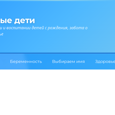
ые дети
и и воспитании детей с рождения, забота о
ье
Беременность
Выбираем имя
Здоровь