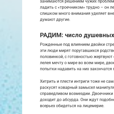
занимаются решением чужих проблем,
ладить с «троечником» трудно – он ле
слишком много внимания уделяет внеш
думают другие.
РАДИМ: число душевных
Рожденные под влиянием двойки стре
эти люди мирят поругавшихся родств
половинкой, с готовностью жертвуют 
лелея мечту о мире во всем мире, дв
попытки надавить на них закончатся
Хитрить и плести интриги тоже не сам
раскусят коварный замысел манипулят
справедливом возмездии. Двоечники у
доходит до абсурда. Они ждут подоб
всерьез обидеться на лицемерие.