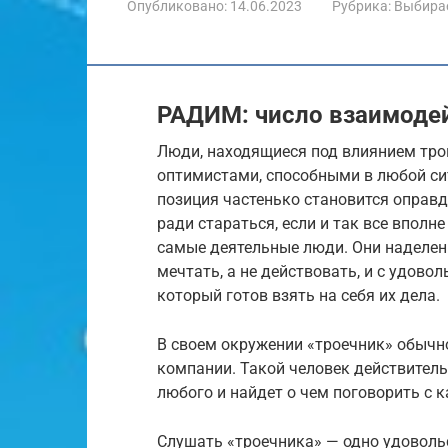
Опубликовано:
14.06.2023
Рубрика:
Выбира
РАДИМ: число взаимодей
Люди, находящиеся под влиянием тро
оптимистами, способными в любой сит
позиция частенько становится оправд
ради стараться, если и так все вполн
самые деятельные люди. Они наделе
мечтать, а не действовать, и с удов
который готов взять на себя их дела.
В своем окружении «троечник» обычн
компании. Такой человек действитель
любого и найдет о чем поговорить с
Слушать «троечника» — одно удовольс